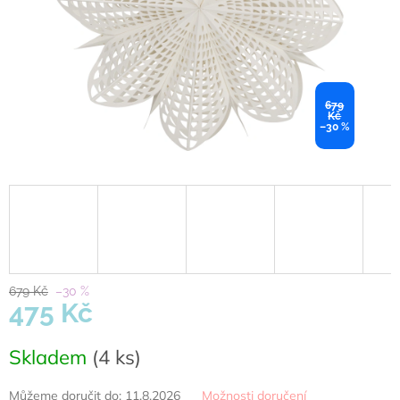
679
Kč
–30 %
679 Kč
–30 %
475 Kč
Měrná
Skladem
(4 ks)
cena:
Můžeme doručit do:
11.8.2026
Možnosti doručení