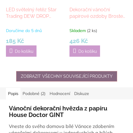
LED světelný řetěz Star
Dekorační vánoční
Trading DEW DROP
papírové ozdoby Broste
20xLED | stříbrná
Christmas Mix, 4ks | hnědá
Doručíme do 5 dnů
Skladem
(2 ks)
185 Kč
426 Kč
Do košíku
Do košíku
ZOBRAZIT VŠECHNY SOUVISEJÍCÍ PRODUKTY
Popis
Podobné (2)
Hodnocení
Diskuze
Vánoční dekorační hvězda z papíru
House Doctor GINT
Vneste do svého domova bílé Vánoce zdobením
vánočními dekoracemi v jednoduchých a bílých