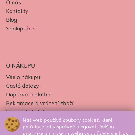
O nás
Kontakty
Blog
Spolupráce
O NÁKUPU
Vše o nákupu
Časté dotazy
Doprava a platba
Reklamace a vrácení zboží
Moje objednávky
Náš web používá soubory cookies, které
Obchodní podmínky
potřebuje, aby správně fungoval. Dalším
Zpracování os. údajů
procházením našeho webu vyjadřujete souhlas