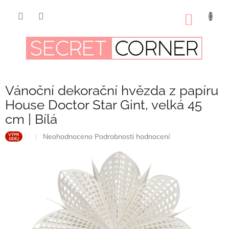
Přejít
na
NÁKUP
obsah
KOŠÍK
Vánoční dekorační hvězda z papíru
House Doctor Star Gint, velká 45
cm | Bílá
Průměrné
Neohodnoceno
Podrobnosti hodnocení
VÝPR
ODEJ
hodnocení
produktu
je
0,0
z
5
hvězdiček.