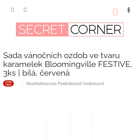
Přejít
na
NÁKUP
obsah
KOŠÍK
Sada vánočních ozdob ve tvaru
karamelek Bloomingville FESTIVE,
3ks | bílá, červená
Průměrné
Neohodnoceno
Podrobnosti hodnocení
VÝPR
ODEJ
hodnocení
produktu
je
0,0
z
5
hvězdiček.