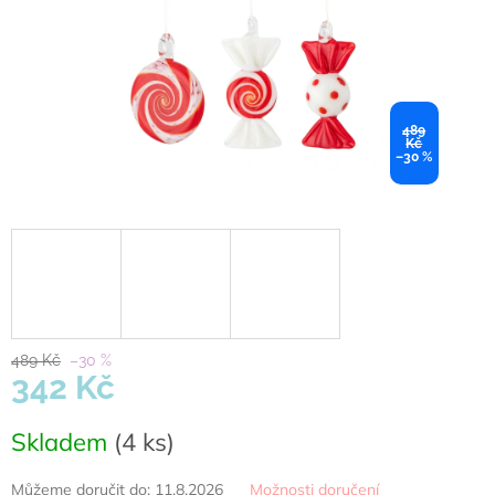
489
Kč
–30 %
489 Kč
–30 %
342 Kč
Měrná
Skladem
(4 ks)
cena:
Můžeme doručit do:
11.8.2026
Možnosti doručení