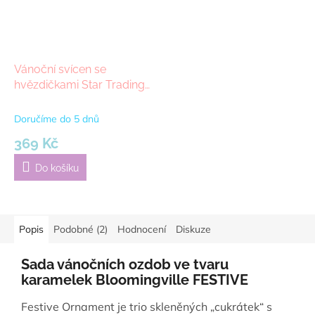
Vánoční svícen se
hvězdičkami Star Trading
STARRY 5 | černá
Doručíme do 5 dnů
369 Kč
Do košíku
Popis
Podobné (2)
Hodnocení
Diskuze
Sada vánočních ozdob ve tvaru
karamelek Bloomingville FESTIVE
Festive Ornament je trio skleněných „cukrátek“ s