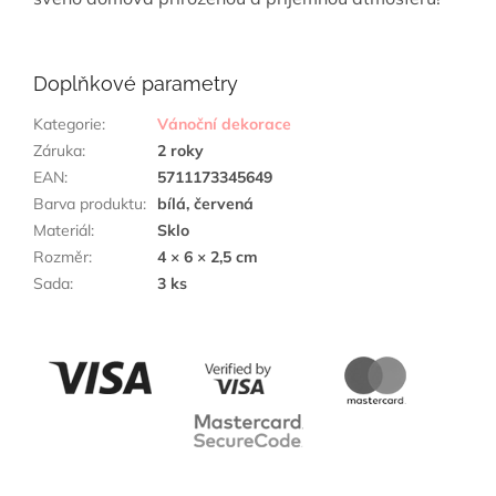
Doplňkové parametry
Kategorie
:
Vánoční dekorace
Záruka
:
2 roky
EAN
:
5711173345649
Barva produktu
:
bílá, červená
Materiál
:
Sklo
Rozměr
:
4 × 6 × 2,5 cm
Sada
:
3 ks