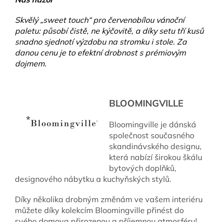
Skvělý „sweet touch“ pro červenobílou vánoční
paletu: působí čistě, ne kýčovitě, a díky setu tří kusů
snadno sjednotí výzdobu na stromku i stole. Za
danou cenu je to efektní drobnost s prémiovým
dojmem.
BLOOMINGVILLE
Bloomingville je dánská
společnost současného
skandinávského designu,
která nabízí širokou škálu
bytových doplňků,
designového nábytku a kuchyňských stylů.
Díky několika drobným změnám ve vašem interiéru
můžete díky kolekcím Bloomingville přinést do
svého domova přirozenou a příjemnou atmosféru!