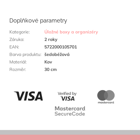
Doplňkové parametry
Kategorie
:
Úložné boxy a organizéry
Záruka
:
2 roky
EAN
:
5722000105701
Barva produktu
:
šedobéžová
Materiál
:
Kov
Rozměr
:
30 cm