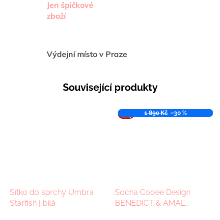
Jen špičkové
zboží
Výdejní místo v Praze
Související produkty
VÝPR
1 890 Kč
–30 %
ODEJ
Sítko do sprchy Umbra
Socha Cooee Design
Starfish | bílá
BENEDICT & AMAL
Limestone | béžová