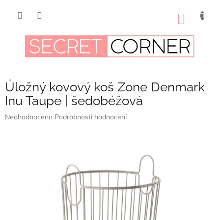
Přejít
na
NÁKUP
obsah
KOŠÍK
Úložný kovový koš Zone Denmark
Inu Taupe | šedobéžová
Průměrné
Neohodnoceno
Podrobnosti hodnocení
hodnocení
produktu
je
0,0
z
5
hvězdiček.