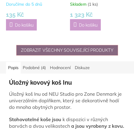
Doručíme do 5 dnů
Skladem
(1 ks)
135 Kč
1 323 Kč
Do košíku
Do košíku
ZOBRAZIT VŠECHNY SOUVISEJÍCÍ PRODUKTY
Popis
Podobné (4)
Hodnocení
Diskuze
Úložný kovový koš Inu
Úložný koš Inu od NEU Studio pro Zone Denmark je
univerzálním doplňkem, který se dekorativně hodí
do mnoha obytných prostor.
Stohovatelné koše jsou
k dispozici v různých
barvách a dvou velikostech
a jsou vyrobeny z kovu.