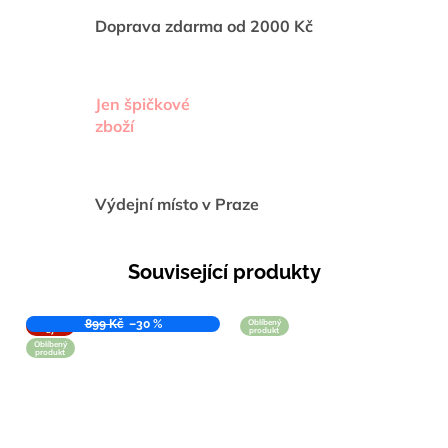
Doprava zdarma od 2000 Kč
Jen špičkové
zboží
Výdejní místo v Praze
Související produkty
VÝPROD
899 Kč
–30 %
Oblíbený
EJ
produkt
Oblíbený
produkt