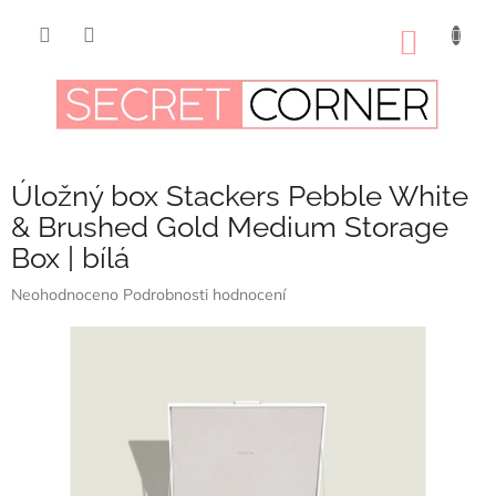
Přejít
na
NÁKUP
obsah
KOŠÍK
Úložný box Stackers Pebble White
& Brushed Gold Medium Storage
Box | bílá
Průměrné
Neohodnoceno
Podrobnosti hodnocení
hodnocení
produktu
je
0,0
z
5
hvězdiček.