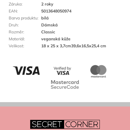
Záruka
:
2 roky
EAN
:
5013648050974
Barva produktu
:
bílá
Druh
:
Dámská
Rozměr
:
Classic
Materiál
:
veganská kůže
Velikost
:
18 x 25 x 3,7cm39,6x16,5x25,4 cm