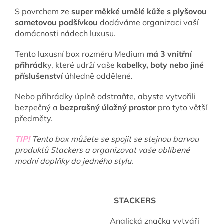
S povrchem ze
super měkké umělé kůže s plyšovou
sametovou podšívkou
dodáváme organizaci vaší
domácnosti nádech luxusu.
Tento luxusní box rozměru Medium
má 3 vnitřní
přihrádk
y, které udrží vaše
kabelky, boty nebo jiné
příslušenství
úhledně oddělené.
Nebo přihrádky úplně odstraňte, abyste vytvořili
bezpečný a
bezprašný úložný prostor
pro tyto větší
předměty.
TIP!
Tento box můžete se spojit se stejnou barvou
produktů Stackers a organizovat vaše oblíbené
modní doplňky do jedného stylu.
STACKERS
Anglická značka vytváří