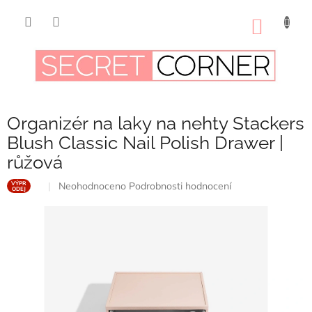
Přejít
na
NÁKUP
obsah
KOŠÍK
Organizér na laky na nehty Stackers
Blush Classic Nail Polish Drawer |
růžová
Průměrné
Neohodnoceno
Podrobnosti hodnocení
VÝPR
ODEJ
hodnocení
produktu
je
0,0
z
5
hvězdiček.