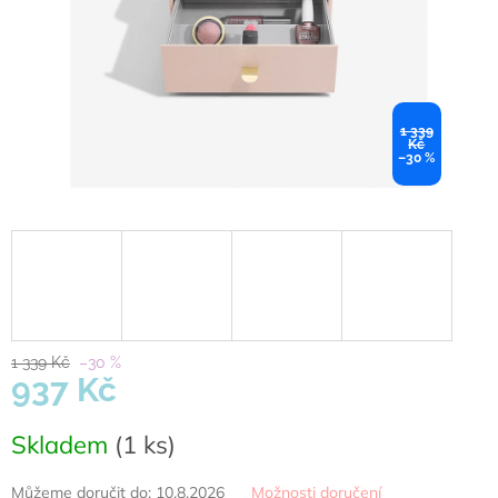
1 339
Kč
–30 %
1 339 Kč
–30 %
937 Kč
Měrná
Skladem
(1 ks)
cena:
Můžeme doručit do:
10.8.2026
Možnosti doručení