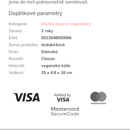
jsme do nich jednoznačně zamilovali.
Doplňkové parametry
Kategorie
:
Úložné boxy a organizéry
Záruka
:
2 roky
EAN
:
5013648050066
Barva produktu
:
šedobéžová
Druh
:
Dámská
Rozměr
:
Classic
Materiál
:
veganská kůže
Velikost
:
25 x 6.8 x 18 cm