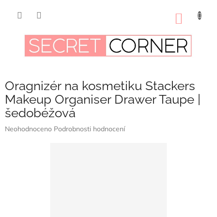
Přejít
na
NÁKUP
obsah
KOŠÍK
Oragnizér na kosmetiku Stackers
Makeup Organiser Drawer Taupe |
šedobéžová
Průměrné
Neohodnoceno
Podrobnosti hodnocení
hodnocení
produktu
je
0,0
z
5
hvězdiček.