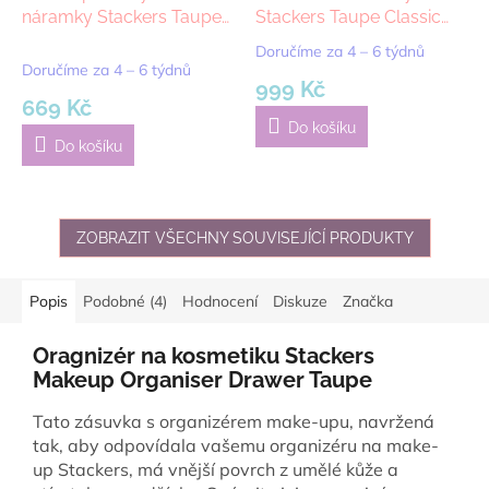
náramky Stackers Taupe
Stackers Taupe Classic
Classic 2 Charm Bracelet |
Glasses/Accessory |
Doručíme za 4 – 6 týdnů
Průměrné
šedobéžová
šedobežová
Doručíme za 4 – 6 týdnů
hodnocení
999 Kč
produktu
669 Kč
je
Do košíku
5,0
Do košíku
z
5
hvězdiček.
ZOBRAZIT VŠECHNY SOUVISEJÍCÍ PRODUKTY
Popis
Podobné (4)
Hodnocení
Diskuze
Značka
Oragnizér na kosmetiku Stackers
Makeup Organiser Drawer Taupe
Tato zásuvka s organizérem make-upu, navržená
tak, aby odpovídala vašemu organizéru na make-
up Stackers, má vnější povrch z umělé kůže a