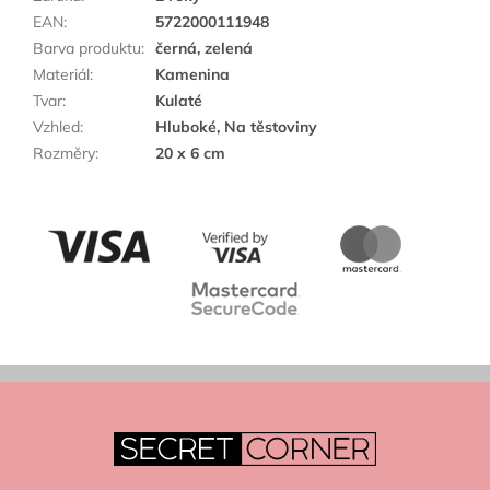
EAN
:
5722000111948
Barva produktu
:
černá, zelená
Materiál
:
Kamenina
Tvar
:
Kulaté
Vzhled
:
Hluboké, Na těstoviny
Rozměry
:
20 x 6 cm