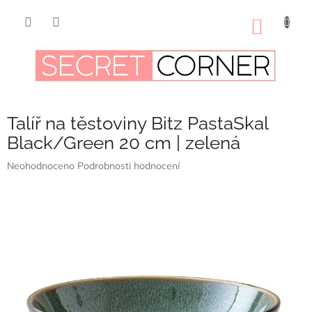
Přejít
na
NÁKUP
obsah
KOŠÍK
Talíř na těstoviny Bitz PastaSkal
Black/Green 20 cm | zelená
Průměrné
Neohodnoceno
Podrobnosti hodnocení
hodnocení
produktu
je
0,0
z
5
hvězdiček.