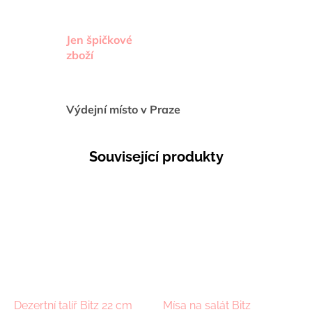
Jen špičkové
zboží
Výdejní místo v Praze
Související produkty
Dezertní talíř Bitz 22 cm
Mísa na salát Bitz