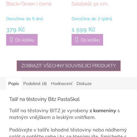
Black/Green | černá
Salatskål 30 cm
Black/Green | zelená
Doručíme do 5 dnů
Doručíme do 2 týdnů
379 Kč
1 599 Kč
Do košíku
Do košíku
ZOBRAZIT VŠECHNY SOUVISEJÍCÍ PRODUKTY
Popis
Podobné (4)
Hodnocení
Diskuze
Talíř na těstoviny Bitz PastaSkal
Talíř na těstoviny BITZ je vyrobeny
z kameniny
s
matným vnějškem a lesklým vnitřkem.
Podávejte v talíře lahodné těstoviny nebo nádherný
salát a potěšte sebe i ty, se kterými jíte. Smíchejte s