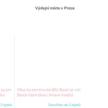
Výdejní místo v Praze
l 12 cm
Mísa na servírování Bitz Bowl 10 cm
drá
Black/dark blue | tmavě modrá
 2 týdnů
Doručíme do 2 týdnů