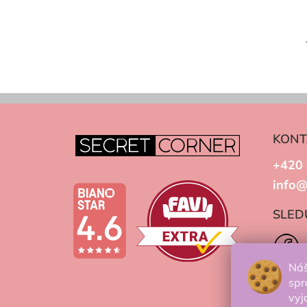
KONT
+420 
info@
SLED
Náš
spr
vyj