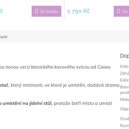
Kč
1 790 Kč
Do košíku
Do 
kuze
Dop
Kate
nou novou verzí klasického kovového svícnu od Cooee
Záru
EAN
utač
, který místnosti, ve které je umístěn, dodává drama
Barv
prod
Mate
o umístění na jídelní stůl
, protože šetří místo a umístí
Obj
Osvě
Roz