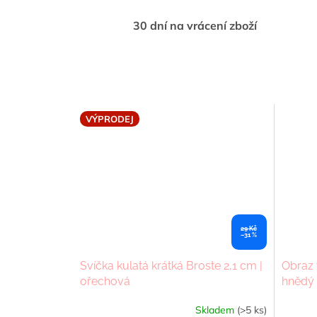
30 dní na vrácení zboží
VÝPRODEJ
29 Kč
–31 %
Svíčka kulatá krátká Broste 2,1 cm |
Obraz 
ořechová
hnědý 
Skladem
(>5 ks)
Průměrné