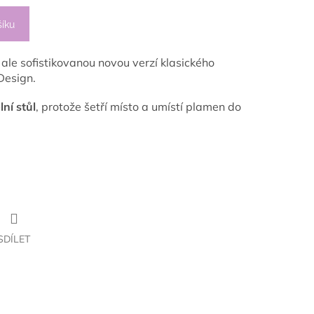
šíku
 ale sofistikovanou novou verzí klasického
Design.
lní stůl
, protože šetří místo a umístí plamen do
SDÍLET