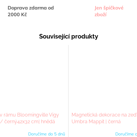
Doprava zdarma od
Jen špičkové
2000 Kč
zboží
Související produkty
v rámu Bloomingville Vigy
Magnetická dekorace na zeď
/ černý42x32 cm| hnědá
Umbra Mappit | černá
Doručíme do 5 dnů
Doručíme d