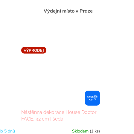
Výdejní místo v Praze
VÝPRODEJ
1 695 Kč
–30 %
Nástěnná dekorace House Doctor
FACE, 32 cm | šedá
o 5 dnů
Skladem
(1 ks)