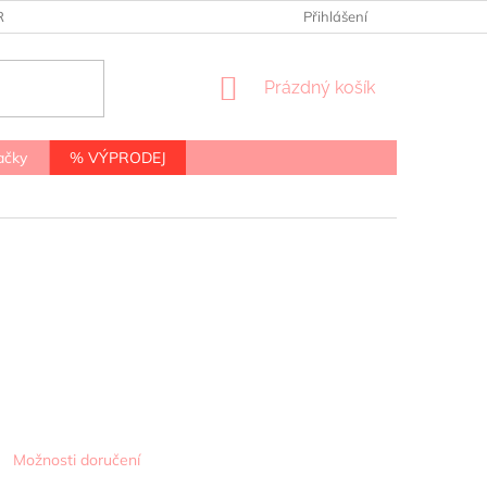
RANY OSOBNÍCH ÚDAJŮ
Přihlášení
NÁKUPNÍ
Prázdný košík
KOŠÍK
ačky
% VÝPRODEJ
Možnosti doručení