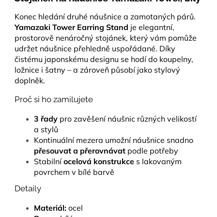
Konec hledání druhé náušnice a zamotaných párů.
Yamazaki Tower Earring Stand
je elegantní,
prostorově nenáročný stojánek, který vám pomůže
udržet náušnice přehledně uspořádané. Díky
čistému japonskému designu se hodí do koupelny,
ložnice i šatny – a zároveň působí jako stylový
doplněk.
Proč si ho zamilujete
3 řady
pro zavěšení náušnic různých velikostí
a stylů
Kontinuální mezera umožní náušnice snadno
přesouvat a přerovnávat
podle potřeby
Stabilní
ocelová konstrukce
s lakovaným
povrchem v bílé barvě
Detaily
Materiál:
ocel