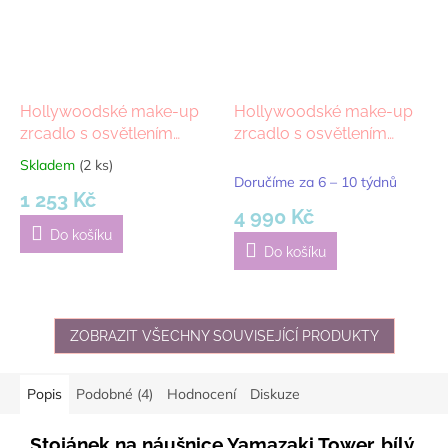
Hollywoodské make-up
Hollywoodské make-up
zrcadlo s osvětlením
zrcadlo s osvětlením
MMIRO SR504R 36 x47
MMIRO bez rámu 72 x 56
Skladem
(2 ks)
Průměrné
cm | bílá
cm | stříbrná
Doručíme za 6 – 10 týdnů
hodnocení
1 253 Kč
produktu
4 990 Kč
je
Do košíku
5,0
Do košíku
z
5
hvězdiček.
ZOBRAZIT VŠECHNY SOUVISEJÍCÍ PRODUKTY
Popis
Podobné (4)
Hodnocení
Diskuze
Stojánek na náušnice Yamazaki Tower, bílý