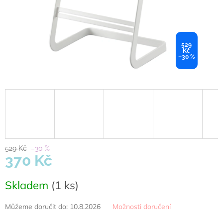
529
Kč
–30 %
529 Kč
–30 %
370 Kč
Měrná
Skladem
(1 ks)
cena:
Můžeme doručit do:
10.8.2026
Možnosti doručení