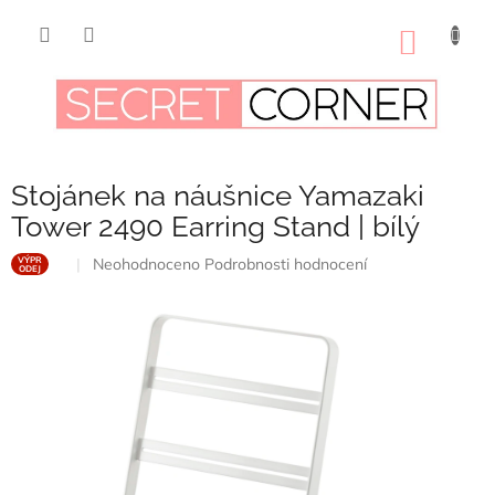
Přejít
na
NÁKUP
obsah
KOŠÍK
Stojánek na náušnice Yamazaki
Tower 2490 Earring Stand | bílý
Průměrné
Neohodnoceno
Podrobnosti hodnocení
VÝPR
ODEJ
hodnocení
produktu
je
0,0
z
5
hvězdiček.