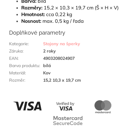
Barva:
bílá
Rozměry:
15,2 × 10,3 × 19,7 cm (Š × H × V)
Hmotnost:
cca 0,22 kg
Nosnost:
max. 0,5 kg / řada
Doplňkové parametry
Kategorie
:
Stojany na šperky
Záruka
:
2 roky
EAN
:
4903208024907
Barva produktu
:
bílá
Materiál
:
Kov
Rozměr
:
15,2 10,3 x 19,7 cm