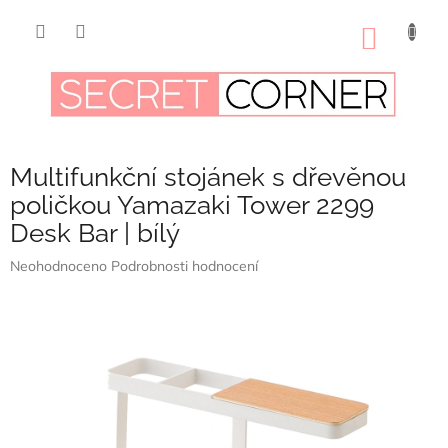
Přejít
na
NÁKUP
obsah
KOŠÍK
Multifunkční stojánek s dřevěnou
poličkou Yamazaki Tower 2299
Desk Bar | bílý
Průměrné
Neohodnoceno
Podrobnosti hodnocení
hodnocení
produktu
je
0,0
z
5
hvězdiček.