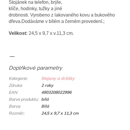
Stojánek na telefon, brýle,
klíče, hodinky, tužky a jiné
drobnosti. Vyrobeno z lakovaného kovu a bukového
dřeva.Dodáváme v bílém a černém provedení.;
Velikost:
24,5 x 9,7 x v.11,3 cm.
—
Doplňkové parametry
Kategorie
:
Stojany a držáky
Záruka
:
2 roky
EAN
:
4903208022996
Barva produktu
:
bílá
Barva
:
Bílá
Rozměr
:
24,5 x 9,7 x 11,3 cm