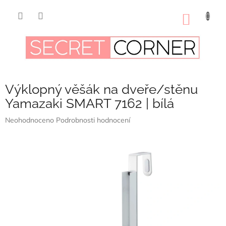
Přejít
na
NÁKUP
obsah
KOŠÍK
Výklopný věšák na dveře/stěnu
Yamazaki SMART 7162 | bílá
Průměrné
Neohodnoceno
Podrobnosti hodnocení
hodnocení
produktu
je
0,0
z
5
hvězdiček.