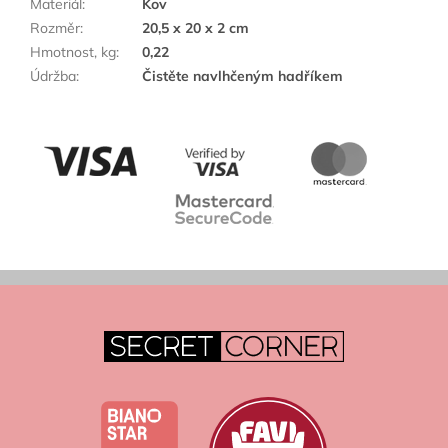
Materiál
:
Kov
Rozměr
:
20,5 x 20 x 2 cm
Hmotnost, kg
:
0,22
Údržba
:
Čistěte navlhčeným hadříkem