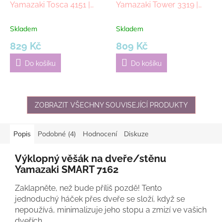
Yamazaki Tosca 4151 |
Yamazaki Tower 3319 |
bílý/buk
bílý
Skladem
Skladem
829 Kč
809 Kč
Do košíku
Do košíku
ZOBRAZIT VŠECHNY SOUVISEJÍCÍ PRODUKTY
Popis
Podobné (4)
Hodnocení
Diskuze
Výklopný věšák na dveře/stěnu
Yamazaki SMART 7162
Zaklapněte, než bude příliš pozdě! Tento
jednoduchý háček přes dveře se složí, když se
nepoužívá, minimalizuje jeho stopu a zmizí ve vašich
dveřích.