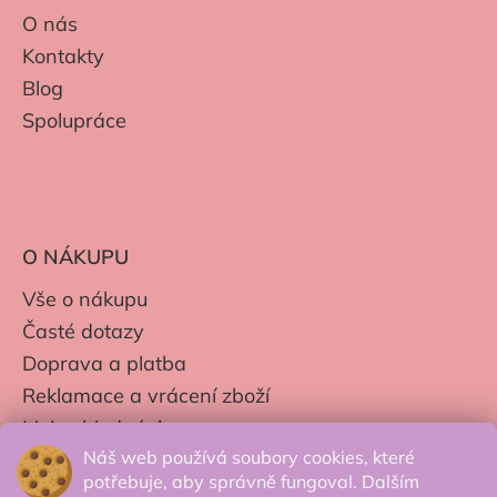
O nás
Kontakty
Blog
Spolupráce
O NÁKUPU
Vše o nákupu
Časté dotazy
Doprava a platba
Reklamace a vrácení zboží
Moje objednávky
Náš web používá soubory cookies, které
Obchodní podmínky
potřebuje, aby správně fungoval. Dalším
Zpracování os. údajů