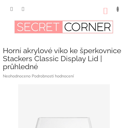
Přejít
na
NÁKUP
obsah
KOŠÍK
Horní akrylové víko ke šperkovnice
Stackers Classic Display Lid |
průhledné
Průměrné
Neohodnoceno
Podrobnosti hodnocení
hodnocení
produktu
je
0,0
z
5
hvězdiček.