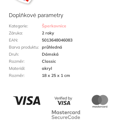
Doplňkové parametry
Kategorie
:
Šperkovnice
Záruka
:
2 roky
EAN
:
5013648046083
Barva produktu
:
průhledná
Druh
:
Dámská
Rozměr
:
Classic
Materiál
:
akryl
Rozměr
:
18 x 25 x 1 cm