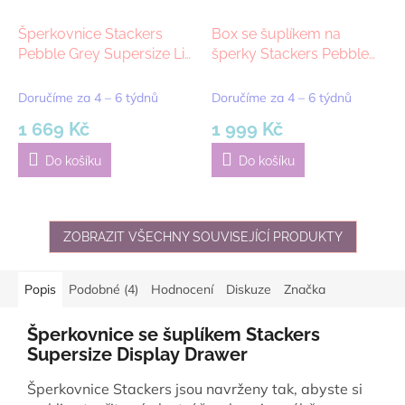
Šperkovnice Stackers
Box se šuplíkem na
Pebble Grey Supersize Lid
šperky Stackers Pebble
| šedá
Grey Supersize
Accessory Drawer | šedá
Doručíme za 4 – 6 týdnů
Doručíme za 4 – 6 týdnů
1 669 Kč
1 999 Kč
Do košíku
Do košíku
ZOBRAZIT VŠECHNY SOUVISEJÍCÍ PRODUKTY
Popis
Podobné (4)
Hodnocení
Diskuze
Značka
Šperkovnice se šuplíkem Stackers
Supersize Display Drawer
Šperkovnice Stackers jsou navrženy tak, abyste si