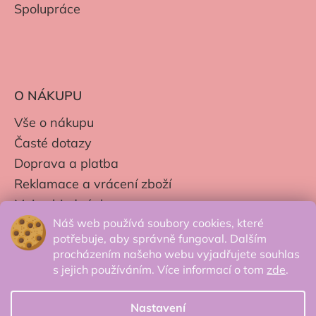
Spolupráce
O NÁKUPU
Vše o nákupu
Časté dotazy
Doprava a platba
Reklamace a vrácení zboží
Moje objednávky
Náš web používá soubory cookies, které
Obchodní podmínky
potřebuje, aby správně fungoval. Dalším
Zpracování os. údajů
procházením našeho webu vyjadřujete souhlas
s jejich používáním. Více informací o tom
zde
.
Nastavení