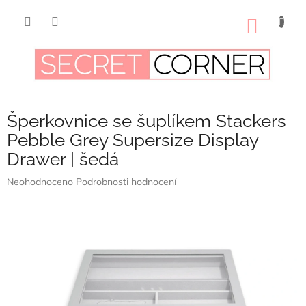
Přejít
na
NÁKUP
obsah
KOŠÍK
Šperkovnice se šuplíkem Stackers
Pebble Grey Supersize Display
Drawer | šedá
Průměrné
Neohodnoceno
Podrobnosti hodnocení
hodnocení
produktu
je
0,0
z
5
hvězdiček.