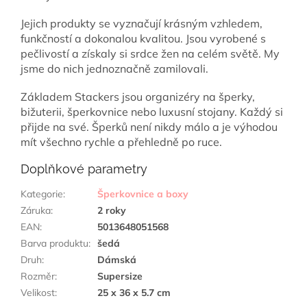
Jejich produkty se vyznačují krásným vzhledem,
funkčností a dokonalou kvalitou. Jsou vyrobené s
pečlivostí a získaly si srdce žen na celém světě. My
jsme do nich jednoznačně zamilovali.
Základem Stackers jsou organizéry na šperky,
bižuterii, šperkovnice nebo luxusní stojany. Každý si
přijde na své. Šperků není nikdy málo a je výhodou
mít všechno rychle a přehledně po ruce.
Doplňkové parametry
Kategorie
:
Šperkovnice a boxy
Záruka
:
2 roky
EAN
:
5013648051568
Barva produktu
:
šedá
Druh
:
Dámská
Rozměr
:
Supersize
Velikost
:
25 x 36 x 5.7 cm