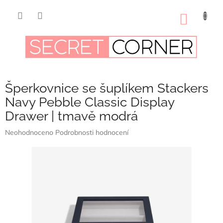
Přejít
na
NÁKUP
obsah
KOŠÍK
Šperkovnice se šuplíkem Stackers
Navy Pebble Classic Display
Drawer | tmavě modrá
Průměrné
Neohodnoceno
Podrobnosti hodnocení
hodnocení
produktu
je
0,0
z
5
hvězdiček.