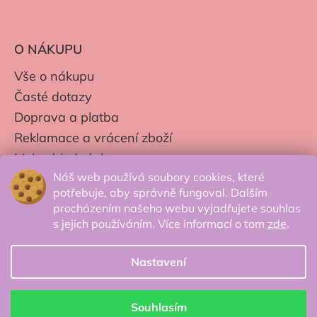
O NÁKUPU
Vše o nákupu
Časté dotazy
Doprava a platba
Reklamace a vrácení zboží
Moje objednávky
Náš web používá soubory cookies, které
Obchodní podmínky
potřebuje, aby správně fungoval. Dalším
Zpracování os. údajů
procházením našeho webu vyjadřujete souhlas
s jejich používáním. Více informací o tom
zde
.
Nastavení
© 2026 Secretcorner.cz - Všechna práva
vyhrazena.
Souhlasím
Vytvořil Shoptet