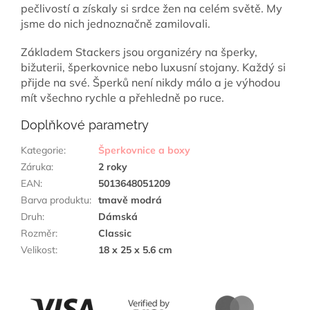
pečlivostí a získaly si srdce žen na celém světě. My
jsme do nich jednoznačně zamilovali.
Základem Stackers jsou organizéry na šperky,
bižuterii, šperkovnice nebo luxusní stojany. Každý si
přijde na své. Šperků není nikdy málo a je výhodou
mít všechno rychle a přehledně po ruce.
Doplňkové parametry
Kategorie
:
Šperkovnice a boxy
Záruka
:
2 roky
EAN
:
5013648051209
Barva produktu
:
tmavě modrá
Druh
:
Dámská
Rozměr
:
Classic
Velikost
:
18 x 25 x 5.6 cm