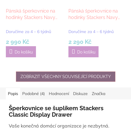
Pánská šperkovnice na
Pánská šperkovnice na
hodinky Stackers Navy
hodinky Stackers Navy
Blue Valet & Watch Box |
Blue 8 Piece Watch Box &
tmavě modrá
Acrylic Lid | tmavě modrá
Doručíme za 4 – 6 týdnů
Doručíme za 4 – 6 týdnů
2 990 Kč
2 290 Kč
Do košíku
Do košíku
ZOBRAZIT VŠECHNY SOUVISEJÍCÍ PRODUKTY
Popis
Podobné (4)
Hodnocení
Diskuze
Značka
Šperkovnice se šuplíkem Stackers
Classic Display Drawer
Vaše konečná domácí organizace je nezbytná.