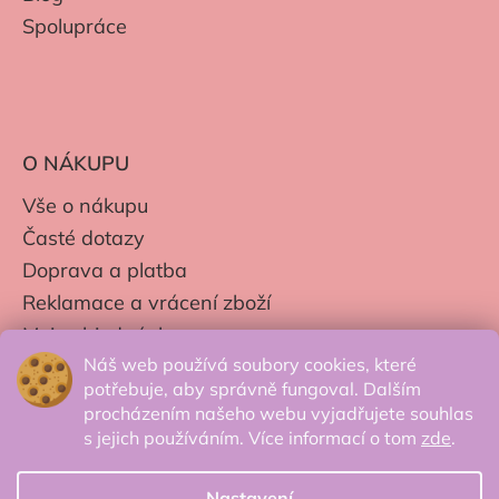
Spolupráce
O NÁKUPU
Vše o nákupu
Časté dotazy
Doprava a platba
Reklamace a vrácení zboží
Moje objednávky
Náš web používá soubory cookies, které
Obchodní podmínky
potřebuje, aby správně fungoval. Dalším
Zpracování os. údajů
procházením našeho webu vyjadřujete souhlas
s jejich používáním. Více informací o tom
zde
.
Nastavení