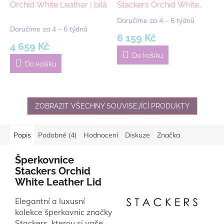
Orchid White Leather | bílá
Stackers Orchid White
Leather | bílá
Doručíme za 4 – 6 týdnů
Průměrné
Doručíme za 4 – 6 týdnů
hodnocení
6 159 Kč
produktu
4 659 Kč
je
Do košíku
5,0
Do košíku
z
5
hvězdiček.
ZOBRAZIT VŠECHNY SOUVISEJÍCÍ PRODUKTY
Popis
Podobné (4)
Hodnocení
Diskuze
Značka
Šperkovnice
Stackers Orchid
White Leather Lid
Elegantní a luxusní
kolekce šperkovnic značky
Stackers, kterou si vaše