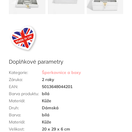
Doplňkové parametry
Kategorie
:
Šperkovnice a boxy
Záruka
:
2 roky
EAN
:
5013648044201
Barva produktu
:
bílá
Materiál
:
Kůže
Druh
:
Dámská
Barva
:
bílá
Materiál
:
Kůže
Velikost
:
20 x 29 x 6 cm