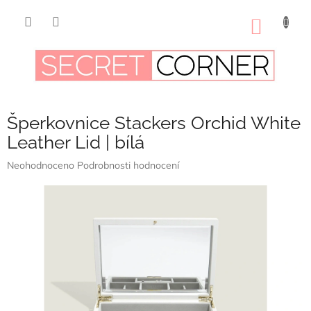
Přejít
na
NÁKUP
obsah
KOŠÍK
Šperkovnice Stackers Orchid White
Leather Lid | bílá
Průměrné
Neohodnoceno
Podrobnosti hodnocení
hodnocení
produktu
je
0,0
z
5
hvězdiček.