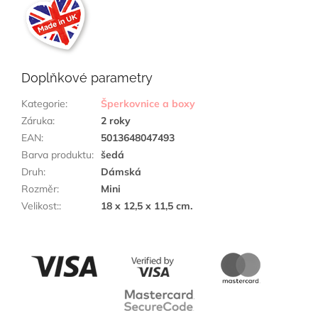
Doplňkové parametry
Kategorie
:
Šperkovnice a boxy
Záruka
:
2 roky
EAN
:
5013648047493
Barva produktu
:
šedá
Druh
:
Dámská
Rozměr
:
Mini
Velikost:
:
18 x 12,5 x 11,5 cm.