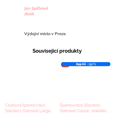
Jen špičkové
zboží
Výdejní místo v Praze
Související produkty
VÝPR
899 Kč
–30 %
ODEJ
Cestovní šperkovnice
Šperkovnice Stackers
Stackers Oatmeal Large
Oatmeal Classic Jewellery