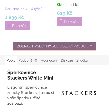
Zipped Jewellery Box |
Box Lid | krémová
Skladem
(1 ks)
Průměrné
krémová
Doručíme za 4 – 6 týdnů
hodnocení
629 Kč
produktu
1 839 Kč
je
Do košíku
3,0
Do košíku
z
5
hvězdiček.
ZOBRAZIT VŠECHNY SOUVISEJÍCÍ PRODUKTY
Popis
Podobné (4)
Hodnocení
Diskuze
Značka
Šperkovnice
Stackers White Mini
Elegantní šperkovnice
značky Stackers, kterou si
vaše šperky určitě
zaslouží.