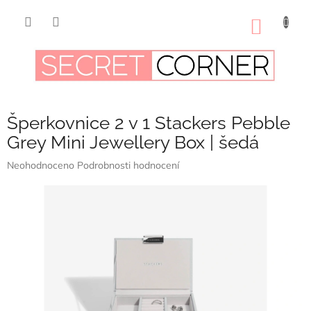
Přejít
na
NÁKUP
obsah
KOŠÍK
Šperkovnice 2 v 1 Stackers Pebble
Grey Mini Jewellery Box | šedá
Průměrné
Neohodnoceno
Podrobnosti hodnocení
hodnocení
produktu
je
0,0
z
5
hvězdiček.