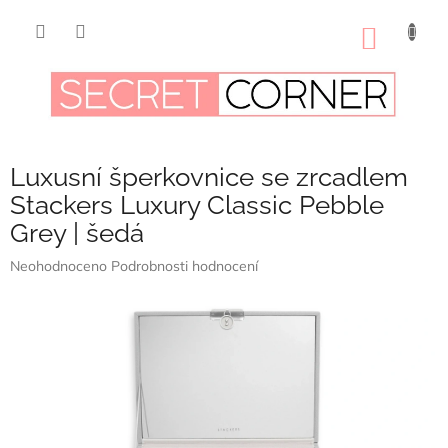
Přejít
na
NÁKUP
obsah
KOŠÍK
Luxusní šperkovnice se zrcadlem
Stackers Luxury Classic Pebble
Grey | šedá
Průměrné
Neohodnoceno
Podrobnosti hodnocení
hodnocení
produktu
je
0,0
z
5
hvězdiček.