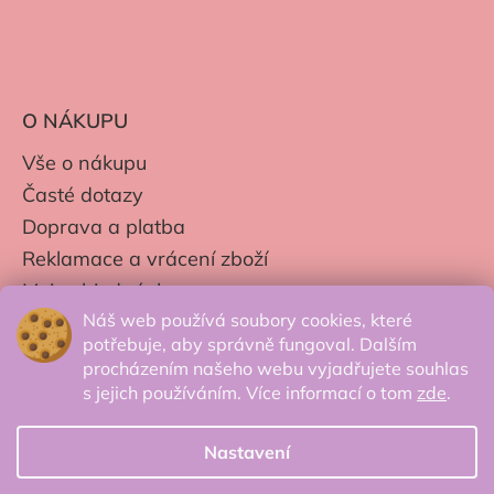
O NÁKUPU
Vše o nákupu
Časté dotazy
Doprava a platba
Reklamace a vrácení zboží
Moje objednávky
Náš web používá soubory cookies, které
Obchodní podmínky
potřebuje, aby správně fungoval. Dalším
Zpracování os. údajů
procházením našeho webu vyjadřujete souhlas
s jejich používáním. Více informací o tom
zde
.
Nastavení
© 2026 Secretcorner.cz - Všechna práva