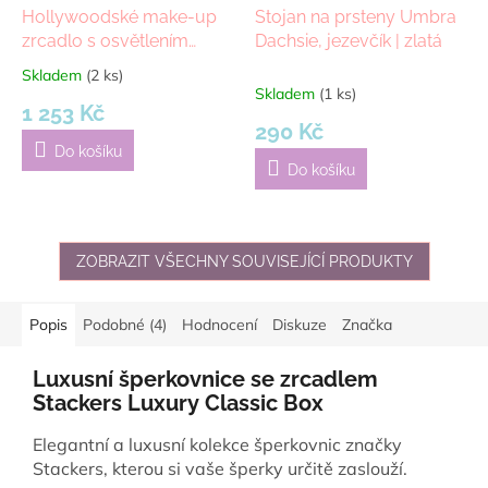
Hollywoodské make-up
Stojan na prsteny Umbra
zrcadlo s osvětlením
Dachsie, jezevčík | zlatá
MMIRO SR504R 36 x47
Skladem
(2 ks)
Průměrné
cm | bílá
Skladem
(1 ks)
hodnocení
1 253 Kč
produktu
290 Kč
je
Do košíku
5,0
Do košíku
z
5
hvězdiček.
ZOBRAZIT VŠECHNY SOUVISEJÍCÍ PRODUKTY
Popis
Podobné (4)
Hodnocení
Diskuze
Značka
Luxusní šperkovnice se zrcadlem
Stackers Luxury Classic Box
Elegantní a luxusní kolekce šperkovnic značky
Stackers, kterou si vaše šperky určitě zaslouží.