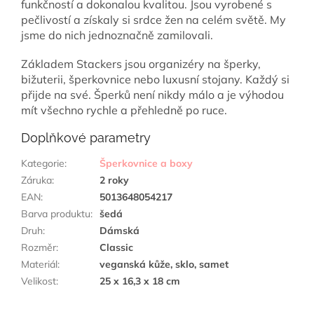
funkčností a dokonalou kvalitou. Jsou vyrobené s
pečlivostí a získaly si srdce žen na celém světě. My
jsme do nich jednoznačně zamilovali.
Základem Stackers jsou organizéry na šperky,
bižuterii, šperkovnice nebo luxusní stojany. Každý si
přijde na své. Šperků není nikdy málo a je výhodou
mít všechno rychle a přehledně po ruce.
Doplňkové parametry
Kategorie
:
Šperkovnice a boxy
Záruka
:
2 roky
EAN
:
5013648054217
Barva produktu
:
šedá
Druh
:
Dámská
Rozměr
:
Classic
Materiál
:
veganská kůže, sklo, samet
Velikost
:
25 x 16,3 x 18 cm