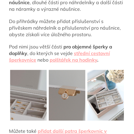
náušnice
, dlouhé části pro náhrdelníky a další části
na náramky a výrazné náušnice.
Do přihrádky můžete přidat příslušenství s
přívěskem náhrdelník a příslušenství pro náušnice,
abyste získali více úložného prostoru.
Pod nimi jsou větší části
pro objemné šperky a
doplňky
, do kterých se vejde
střední cestovní
šperkovnice
nebo
polštářek na hodinky
.
Můžete také
přidat další patra
šperkovnic v