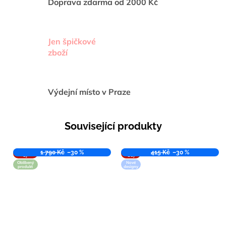
Doprava zdarma od 2000 Kč
Jen špičkové
zboží
Výdejní místo v Praze
Související produkty
VÝPROD
1 790 Kč
–30 %
VÝPRO
415 Kč
–30 %
EJ
DEJ
Oblíbený
Nové
produkt
designy