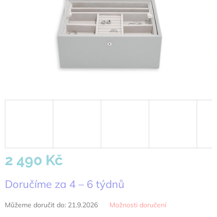
2 490 Kč
Měrná
Doručíme za 4 – 6 týdnů
cena:
Můžeme doručit do:
21.9.2026
Možnosti doručení