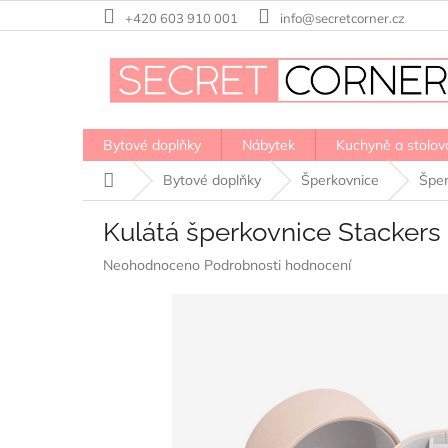
Přejít
+420 603 910 001
info@secretcorner.cz
na
obsah
Bytové doplňky
Nábytek
Kuchyně a stolov
Domů
Bytové doplňky
Šperkovnice
Šper
Kulátá šperkovnice Stackers
Průměrné
Neohodnoceno
Podrobnosti hodnocení
hodnocení
produktu
je
0,0
z
5
hvězdiček.