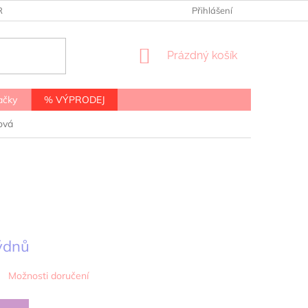
RANY OSOBNÍCH ÚDAJŮ
Přihlášení
NÁKUPNÍ
Prázdný košík
KOŠÍK
ačky
% VÝPRODEJ
ová
týdnů
Možnosti doručení