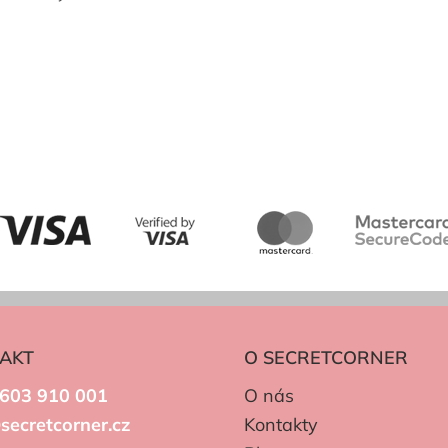
AKT
O SECRETCORNER
603 910 001
O nás
secretcorner.cz
Kontakty