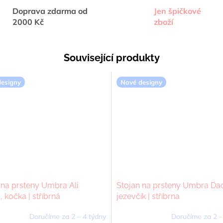
Doprava zdarma od
Jen špičkové
2000 Kč
zboží
Související produkty
esigny
Nové designy
 na prsteny Umbra Ali
Stojan na prsteny Umbra Dac
 kočka | stříbrná
jezevčík | stříbrna
Doručíme za 2 – 4 týdny
Doručíme za 2 –