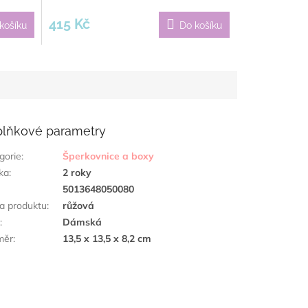
415 Kč
košíku
Do košíku
lňkové parametry
gorie
:
Šperkovnice a boxy
ka
:
2 roky
:
5013648050080
a produktu
:
růžová
h
:
Dámská
měr
:
13,5 x 13,5 x 8,2 cm