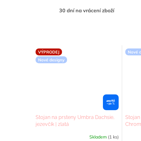
30 dní na vrácení zboží
VÝPRODEJ
Nové d
Nové designy
415 Kč
–30 %
Stojan na prsteny Umbra Dachsie,
Stojan
jezevčík | zlatá
Chrom,
Skladem
(1 ks)