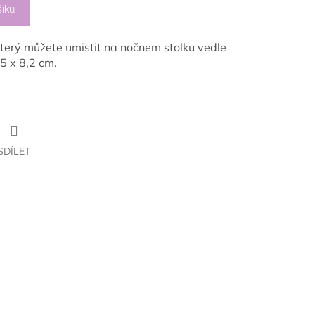
šíku
terý můžete umistit na nočnem stolku vedle
,5 x 8,2 cm.
SDÍLET