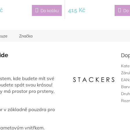
č
415 Kč
Do košíku
Do 
kuze
Značka
ide
Dop
Kate
Záru
ístem, kde budete mít své
EAN
budete spát svou krásou!
Barv
y má prostor pro prsteny,
Dru
Roz
tor v základně pouzdra pro
sametovým vnitřkem.