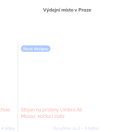
Výdejní místo v Praze
Nové designy
hsie,
Stojan na prsteny Umbra Ali
Mosaz, kočka | zlatá
 4 týdny
Doručíme za 2 – 4 týdny