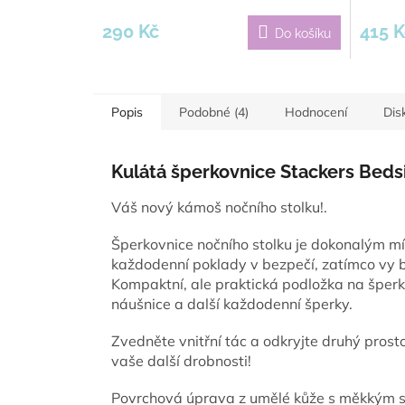
290 Kč
415 K
Do košíku
Popis
Podobné (4)
Hodnocení
Dis
Kulátá šperkovnice Stackers Beds
Váš nový kámoš nočního stolku!.
Šperkovnice nočního stolku je dokonalým m
každodenní poklady v bezpečí, zatímco vy 
Kompaktní, ale praktická podložka na šperk
náušnice a další každodenní šperky.
Zvedněte vnitřní tác a odkryjte druhý pros
vaše další drobnosti!
Povrchová úprava z umělé kůže s měkkým 