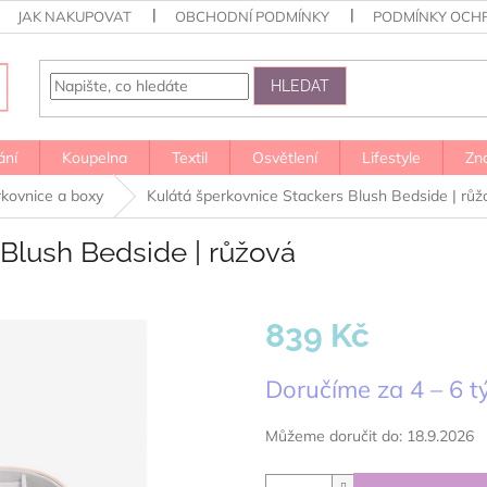
JAK NAKUPOVAT
OBCHODNÍ PODMÍNKY
PODMÍNKY OCH
HLEDAT
ání
Koupelna
Textil
Osvětlení
Lifestyle
Zn
kovnice a boxy
Kulátá šperkovnice Stackers Blush Bedside | růž
 Blush Bedside | růžová
839 Kč
Měrná
Doručíme za 4 – 6 
cena:
Můžeme doručit do:
18.9.2026