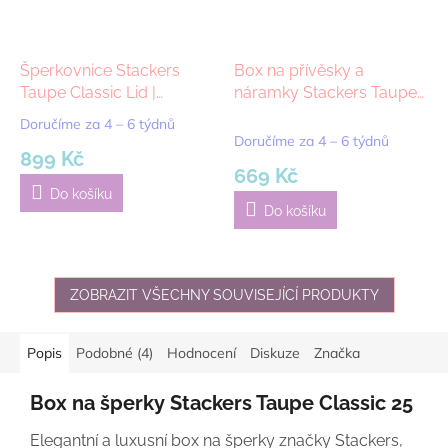
Šperkovnice Stackers
Box na přívěsky a
Taupe Classic Lid |
náramky Stackers Taupe
šedobéžová
Classic 2 Charm Bracelet |
Doručíme za 4 – 6 týdnů
Průměrné
šedobéžová
Doručíme za 4 – 6 týdnů
hodnocení
899 Kč
produktu
669 Kč
je
Do košíku
5,0
Do košíku
z
5
hvězdiček.
ZOBRAZIT VŠECHNY SOUVISEJÍCÍ PRODUKTY
Popis
Podobné (4)
Hodnocení
Diskuze
Značka
Box na šperky Stackers Taupe Classic 25
Elegantní a luxusní box na šperky značky Stackers,