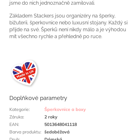
jsme do nich jednoznačně zamilovali.
Základem Stackers jsou organizéry na šperky,
bižuterii, šperkovnice nebo luxusní stojany. Každý si
přijde na své. Šperků není nikdy málo a je výhodou
mít všechno rychle a přehledně po ruce.
Doplňkové parametry
Kategorie
:
Šperkovnice a boxy
Záruka
:
2 roky
EAN
:
5013648041118
Barva produktu
:
šedobéžová
Druh
:
Dámská