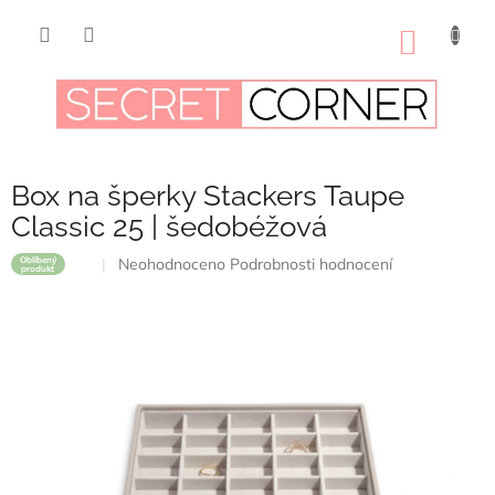
Přejít
na
NÁKUP
obsah
KOŠÍK
Box na šperky Stackers Taupe
Classic 25 | šedobéžová
Průměrné
Neohodnoceno
Podrobnosti hodnocení
Oblíbený
produkt
hodnocení
produktu
je
0,0
z
5
hvězdiček.