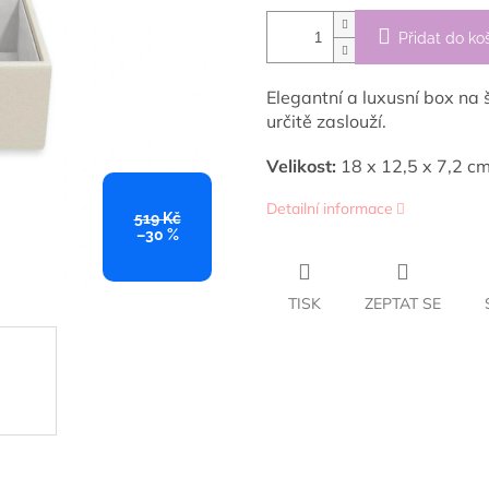
Přidat do ko
Elegantní a luxusní box na 
určitě zaslouží.
Velikost:
18 x 12,5 x 7,2 cm
Detailní informace
519 Kč
–30 %
TISK
ZEPTAT SE