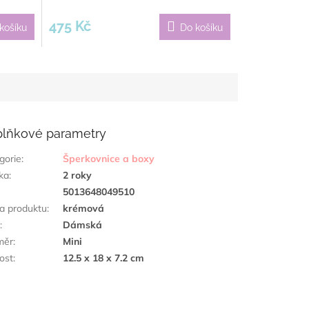
475 Kč
košíku
Do košíku
lňkové parametry
gorie
:
Šperkovnice a boxy
ka
:
2 roky
:
5013648049510
a produktu
:
krémová
h
:
Dámská
měr
:
Mini
kost
:
12.5 x 18 x 7.2 cm