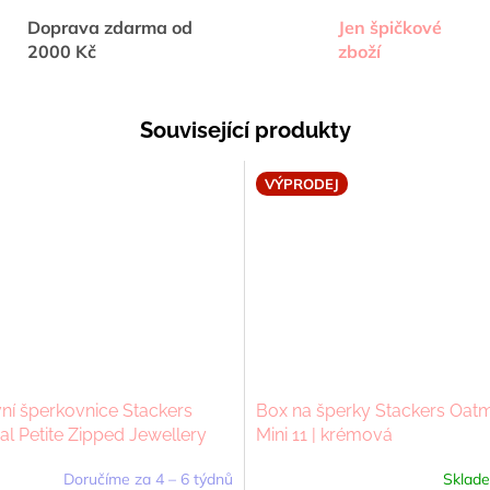
Doprava zdarma od
Jen špičkové
2000 Kč
zboží
Související produkty
VÝPRODEJ
ní šperkovnice Stackers
Box na šperky Stackers Oat
l Petite Zipped Jewellery
Mini 11 | krémová
krémová
Doručíme za 4 – 6 týdnů
Sklad