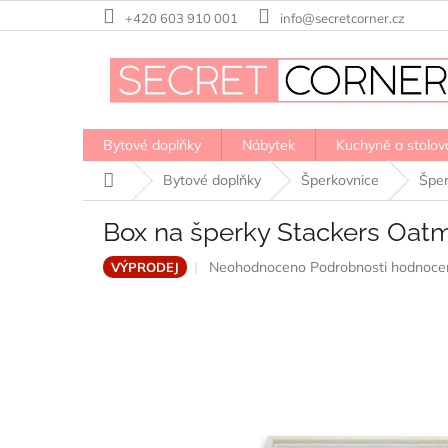
Přejít
+420 603 910 001
info@secretcorner.cz
na
obsah
Bytové doplňky
Nábytek
Kuchyně a stolov
Domů
Bytové doplňky
Šperkovnice
Šper
Box na šperky Stackers Oatm
Průměrné
Neohodnoceno
Podrobnosti hodnoce
VÝPRODEJ
hodnocení
produktu
je
0,0
z
5
hvězdiček.