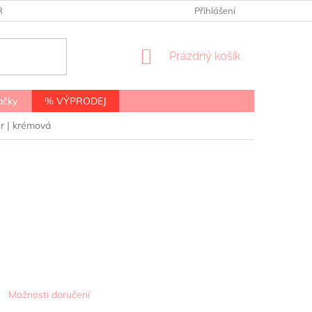
RANY OSOBNÍCH ÚDAJŮ
Přihlášení
NÁKUPNÍ
Prázdný košík
KOŠÍK
ačky
% VÝPRODEJ
r | krémová
Možnosti doručení