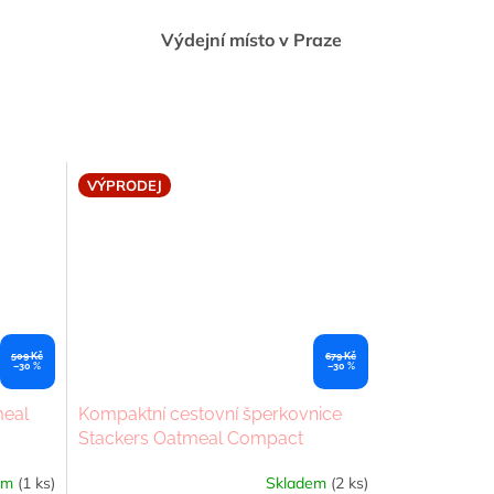
Výdejní místo v Praze
VÝPRODEJ
509 Kč
679 Kč
–30 %
–30 %
meal
Kompaktní cestovní šperkovnice
Stackers Oatmeal Compact
Jewellery Roll | krémová
em
(1 ks)
Skladem
(2 ks)