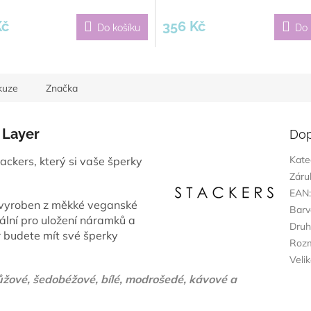
Kč
356 Kč
Do košíku
Do 
kuze
Značka
 Layer
Dop
Kate
ackers, který si vaše šperky
Záru
EAN
 vyroben z měkké veganské
Barv
eální pro uložení náramků a
Dru
 budete mít své šperky
Roz
Veli
růžové, šedobéžové, bílé, modrošedé, kávové a