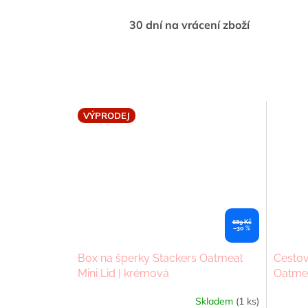
30 dní na vrácení zboží
VÝPRODEJ
689 Kč
–30 %
Box na šperky Stackers Oatmeal
Cestov
Mini Lid | krémová
Oatmea
Box | 
Skladem
(1 ks)