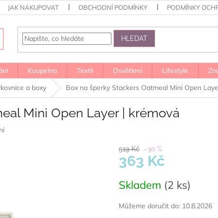
JAK NAKUPOVAT
OBCHODNÍ PODMÍNKY
PODMÍNKY OCH
HLEDAT
ání
Koupelna
Textil
Osvětlení
Lifestyle
Zn
kovnice a boxy
Box na šperky Stackers Oatmeal Mini Open Laye
eal Mini Open Layer | krémová
ní
519 Kč
–30 %
363 Kč
Měrná
Skladem
(2 ks)
cena:
Můžeme doručit do:
10.8.2026