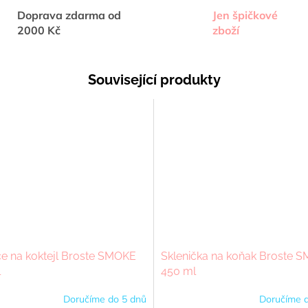
Doprava zdarma od
Jen špičkové
2000 Kč
zboží
Související produkty
ce na koktejl Broste SMOKE
Sklenička na koňak Broste 
l
450 ml
Doručíme do 5 dnů
Doručíme d