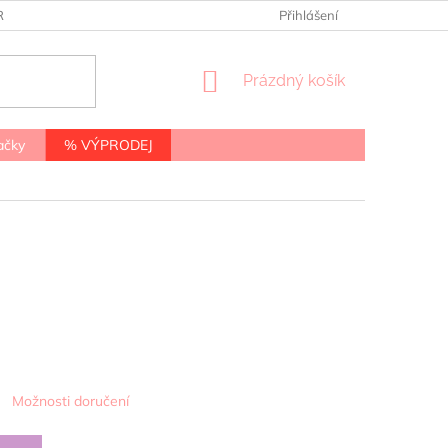
RANY OSOBNÍCH ÚDAJŮ
Přihlášení
NÁKUPNÍ
Prázdný košík
KOŠÍK
ačky
% VÝPRODEJ
Možnosti doručení