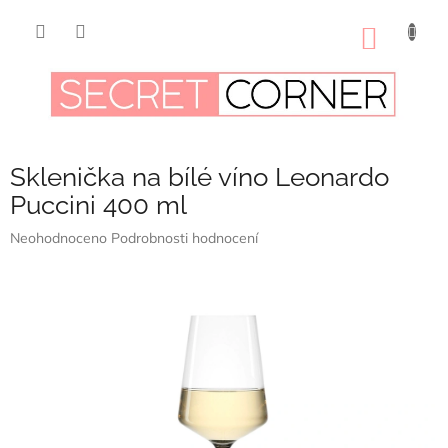
Přejít
na
NÁKUP
obsah
KOŠÍK
Sklenička na bílé víno Leonardo
Puccini 400 ml
Průměrné
Neohodnoceno
Podrobnosti hodnocení
hodnocení
produktu
je
0,0
z
5
hvězdiček.