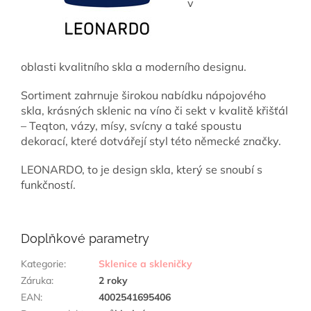
v
oblasti kvalitního skla a moderního designu.
Sortiment zahrnuje širokou nabídku nápojového
skla, krásných sklenic na víno či sekt v kvalitě křišťál
– Teqton, vázy, mísy, svícny a také spoustu
dekorací, které dotvářejí styl této německé značky.
LEONARDO, to je design skla, který se snoubí s
funkčností.
Doplňkové parametry
Kategorie
:
Sklenice a skleničky
Záruka
:
2 roky
EAN
:
4002541695406