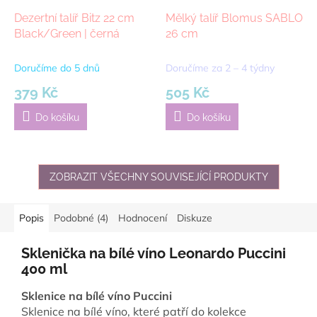
Dezertní talíř Bitz 22 cm
Mělký talíř Blomus SABLO
Black/Green | černá
26 cm
Doručíme do 5 dnů
Doručíme za 2 – 4 týdny
379 Kč
505 Kč
Do košíku
Do košíku
ZOBRAZIT VŠECHNY SOUVISEJÍCÍ PRODUKTY
Popis
Podobné (4)
Hodnocení
Diskuze
Sklenička na bílé víno Leonardo Puccini
400 ml
Sklenice na bílé víno Puccini
Sklenice na bílé víno, které patří do kolekce