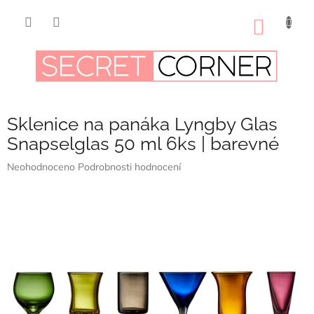
Přejít
na
NÁKUP
obsah
KOŠÍK
Sklenice na panáka Lyngby Glas
Snapselglas 50 ml 6ks | barevné
Průměrné
Neohodnoceno
Podrobnosti hodnocení
hodnocení
produktu
je
0,0
z
5
hvězdiček.