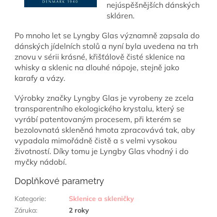
nejúspěšnějších dánských
skláren.
Po mnoho let se Lyngby Glas významně zapsala do
dánských jídelních stolů a nyní byla uvedena na trh
znovu v sérii krásné, křišťálově čisté sklenice na
whisky a sklenic na dlouhé nápoje, stejně jako
karafy a vázy.
Výrobky značky Lyngby Glas je vyrobeny ze zcela
transparentního ekologického krystalu, který se
vyrábí patentovaným procesem, při kterém se
bezolovnatá skleněná hmota zpracovává tak, aby
vypadala mimořádně čistě a s velmi vysokou
životností. Díky tomu je Lyngby Glas vhodný i do
myčky nádobí.
Doplňkové parametry
Kategorie
:
Sklenice a skleničky
Záruka
:
2 roky