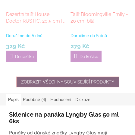
Dezertní talíř House
Talíř Bloomingville Emily -
Doctor RUSTIC, 20,5 cm |
20 cm| bílá
modrý
Doručíme do 5 dnů
Doručíme do 5 dnů
329 Kč
279 Kč
Do košíku
Do košíku
ZOBRAZIT VŠECHNY SOUVISEJÍCÍ PRODUKTY
Popis
Podobné (4)
Hodnocení
Diskuze
Sklenice na panáka Lyngby Glas 50 ml
6ks
Panáky od dánské značky Lyngby Glas mají