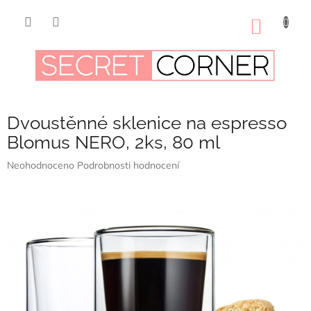
Přejít
na
NÁKUP
obsah
KOŠÍK
Dvoustěnné sklenice na espresso
Blomus NERO, 2ks, 80 ml
Průměrné
Neohodnoceno
Podrobnosti hodnocení
hodnocení
produktu
je
0,0
z
5
hvězdiček.