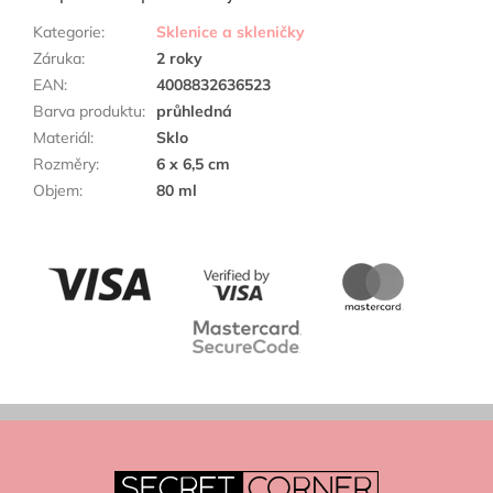
Kategorie
:
Sklenice a skleničky
Záruka
:
2 roky
EAN
:
4008832636523
Barva produktu
:
průhledná
Materiál
:
Sklo
Rozměry
:
6 x 6,5 cm
Objem
:
80 ml