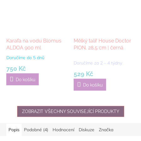
Karafa na vodu Blomus
Mělký talíř House Doctor
ALDOA 900 ml
PION, 28,5 cm | černá
Doručíme do 5 dnů
Průměrné
Doručíme za 2 – 4 týdny
hodnocení
750 Kč
produktu
529 Kč
je
Do košíku
5,0
Do košíku
z
5
hvězdiček.
ZOBRAZIT VŠECHNY SOUVISEJÍCÍ PRODUKTY
Popis
Podobné (4)
Hodnocení
Diskuze
Značka