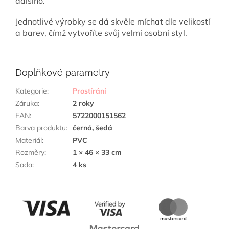
dalšího.
Jednotlivé výrobky se dá skvěle míchat dle velikostí
a barev, čímž vytvoříte svůj velmi osobní styl.
Doplňkové parametry
Kategorie
:
Prostírání
Záruka
:
2 roky
EAN
:
5722000151562
Barva produktu
:
černá, šedá
Materiál
:
PVC
Rozměry
:
1 × 46 × 33 cm
Sada
:
4 ks