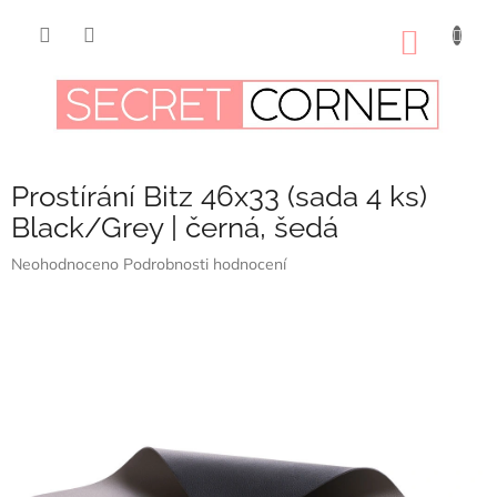
Přejít
na
NÁKUP
obsah
KOŠÍK
Prostírání Bitz 46x33 (sada 4 ks)
Black/Grey | černá, šedá
Průměrné
Neohodnoceno
Podrobnosti hodnocení
hodnocení
produktu
je
0,0
z
5
hvězdiček.