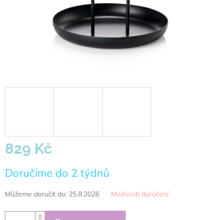
829 Kč
Měrná
Doručíme do 2 týdnů
cena:
Můžeme doručit do:
25.8.2026
Možnosti doručení