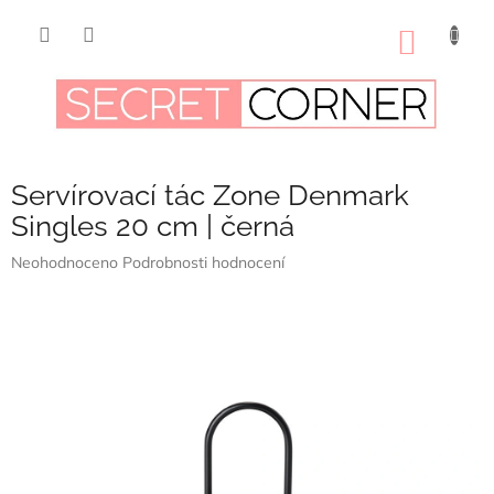
Přejít
na
NÁKUP
obsah
KOŠÍK
Servírovací tác Zone Denmark
Singles 20 cm | černá
Průměrné
Neohodnoceno
Podrobnosti hodnocení
hodnocení
produktu
je
0,0
z
5
hvězdiček.