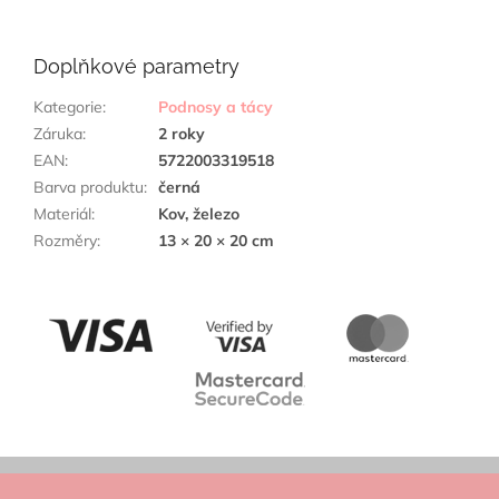
Doplňkové parametry
Kategorie
:
Podnosy a tácy
Záruka
:
2 roky
EAN
:
5722003319518
Barva produktu
:
černá
Materiál
:
Kov, železo
Rozměry
:
13 × 20 × 20 cm