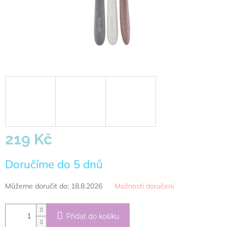
219 Kč
Měrná
Doručíme do 5 dnů
cena:
Můžeme doručit do:
18.8.2026
Možnosti doručení
Přidat do košíku