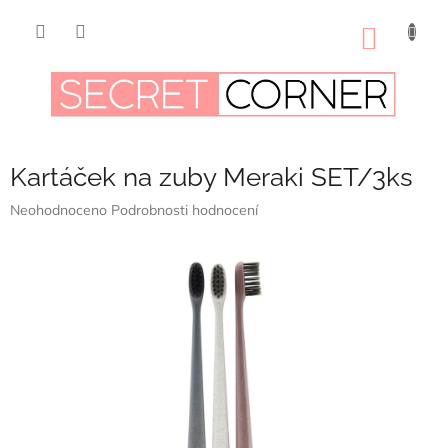
Přejít
na
NÁKUP
obsah
KOŠÍK
Kartáček na zuby Meraki SET/3ks
Průměrné
Neohodnoceno
Podrobnosti hodnocení
hodnocení
produktu
je
0,0
z
5
hvězdiček.