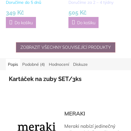
Doručíme do 5 dnů
Doručíme za 2 – 4 týdny
349 Kč
505 Kč
Do košíku
Do košíku
ZOBRAZIT VŠECHNY SOUVISEJÍCÍ PRODUKTY
Popis
Podobné (4)
Hodnocení
Diskuze
Kartáček na zuby SET/3ks
MERAKI
Meraki nabízí jedinečný