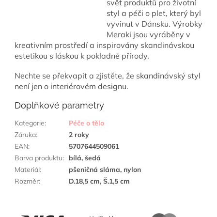
svět produktů pro životní
styl a péči o pleť, který byl
vyvinut v Dánsku. Výrobky
Meraki jsou vyráběny v
kreativním prostředí a inspirovány skandinávskou
estetikou s láskou k pokladně přírody.
Nechte se překvapit a zjistěte, že skandinávský styl
není jen o interiérovém designu.
Doplňkové parametry
Kategorie
:
Péče o tělo
Záruka
:
2 roky
EAN
:
5707644509061
Barva produktu
:
bílá, šedá
Materiál
:
pšeničná sláma, nylon
Rozměr
:
D.18,5 cm, Š.1,5 cm