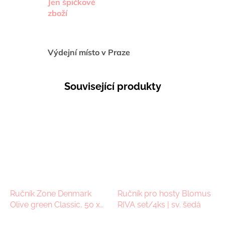
Jen špičkové
zboží
Výdejní místo v Praze
Související produkty
Ručník Zone Denmark
Ručník pro hosty Blomus
Olive green Classic, 50 x
RIVA set/4ks | sv. šedá
100 cm| zelená