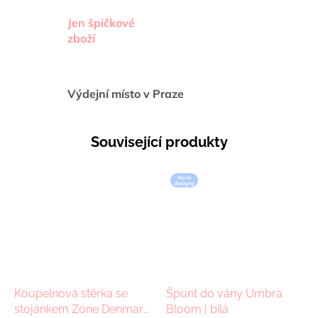
Jen špičkové
zboží
Výdejní místo v Praze
Související produkty
Nové
designy
Koupelnová stěrka se
Špunt do vány Umbra
stojánkem Zone Denmark
Bloom | bílá