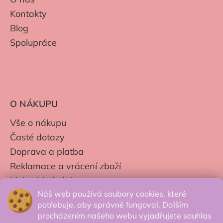
Kontakty
Blog
Spolupráce
O NÁKUPU
Vše o nákupu
Časté dotazy
Doprava a platba
Reklamace a vrácení zboží
Moje objednávky
Náš web používá soubory cookies, které
Obchodní podmínky
potřebuje, aby správně fungoval. Dalším
Zpracování os. údajů
procházením našeho webu vyjadřujete souhlas