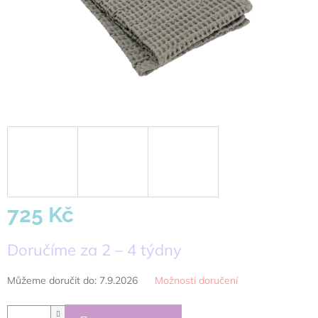
725 Kč
Měrná
Doručíme za 2 – 4 týdny
cena:
Můžeme doručit do:
7.9.2026
Možnosti doručení