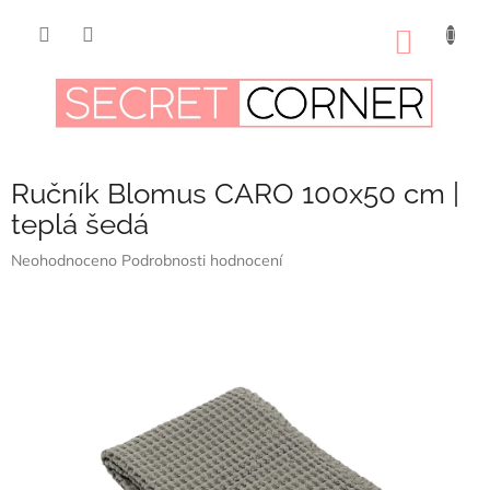
Přejít
na
NÁKUP
obsah
KOŠÍK
Ručník Blomus CARO 100x50 cm |
teplá šedá
Průměrné
Neohodnoceno
Podrobnosti hodnocení
hodnocení
produktu
je
0,0
z
5
hvězdiček.