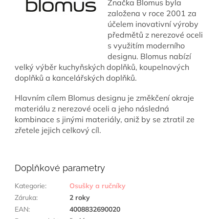
Značka Blomus byla
založena v roce 2001 za
účelem inovativní výroby
předmětů z nerezové oceli
s využitím moderního
designu. Blomus nabízí
velký výběr kuchyňských doplňků, koupelnových
doplňků a kancelářských doplňků.
Hlavním cílem Blomus designu je změkčení okraje
materiálu z nerezové oceli a jeho následná
kombinace s jinými materiály, aniž by se ztratil ze
zřetele jejich celkový cíl.
Doplňkové parametry
Kategorie
:
Osušky a ručníky
Záruka
:
2 roky
EAN
:
4008832690020