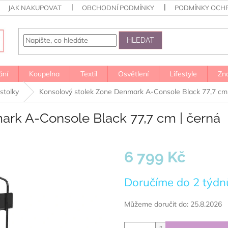
JAK NAKUPOVAT
OBCHODNÍ PODMÍNKY
PODMÍNKY OCH
HLEDAT
ání
Koupelna
Textil
Osvětlení
Lifestyle
Zn
stolky
Konsolový stolek Zone Denmark A-Console Black 77,7 cm 
rk A-Console Black 77,7 cm | černá
6 799 Kč
Měrná
Doručíme do 2 týdn
cena:
Můžeme doručit do:
25.8.2026