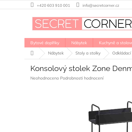
Přejít
+420 603 910 001
info@secretcorner.cz
na
obsah
Bytové doplňky
Nábytek
Kuchyně a stolov
Domů
Nábytek
Stoly a stolky
Odkládací 
Konsolový stolek Zone Denma
Průměrné
Neohodnoceno
Podrobnosti hodnocení
hodnocení
produktu
je
0,0
z
5
hvězdiček.