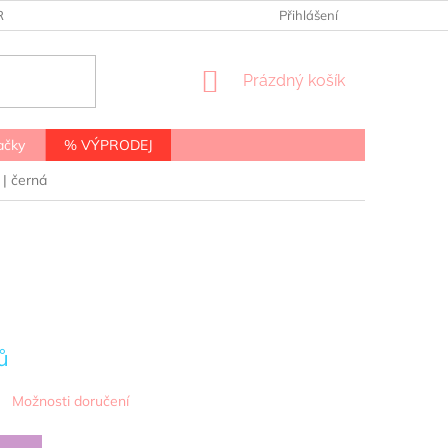
RANY OSOBNÍCH ÚDAJŮ
Přihlášení
NÁKUPNÍ
Prázdný košík
KOŠÍK
ačky
% VÝPRODEJ
| černá
ů
Možnosti doručení