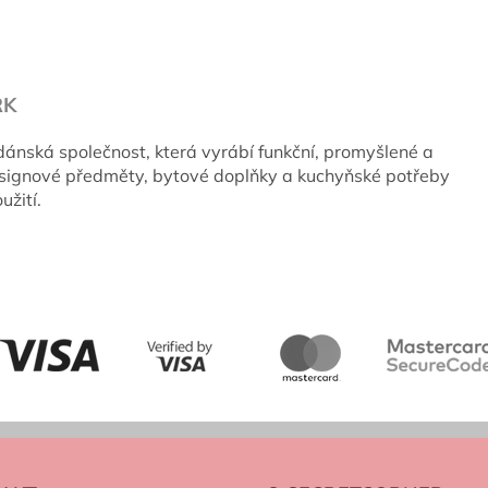
RK
ánská společnost, která vyrábí funkční, promyšlené a
esignové předměty, bytové doplňky a kuchyňské potřeby
užití.