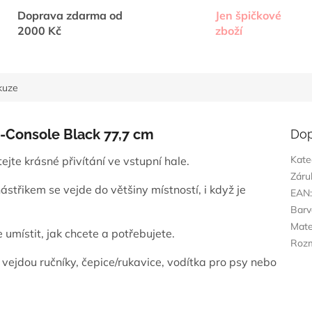
Doprava zdarma od
Jen špičkové
2000 Kč
zboží
kuze
-Console Black 77,7 cm
Dop
Kate
ejte krásné přivítání ve vstupní hale.
Záru
střikem se vejde do většiny místností, i když je
EAN
Barv
Mate
umístit, jak chcete a potřebujete.
Roz
 vejdou ručníky, čepice/rukavice, vodítka pro psy nebo