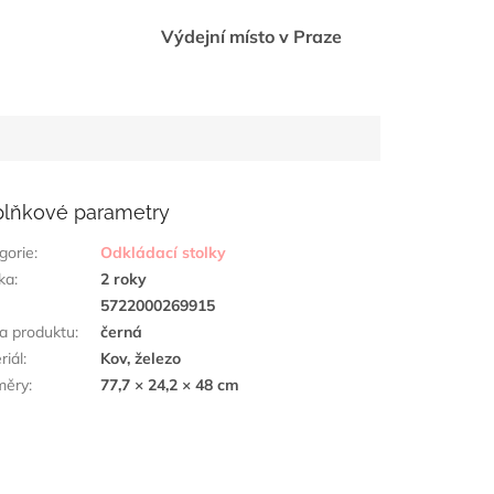
Výdejní místo v Praze
lňkové parametry
gorie
:
Odkládací stolky
ka
:
2 roky
:
5722000269915
a produktu
:
černá
riál
:
Kov, železo
měry
:
77,7 × 24,2 × 48 cm