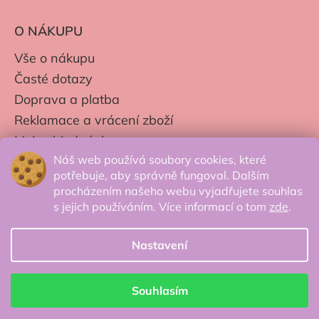
O NÁKUPU
Vše o nákupu
Časté dotazy
Doprava a platba
Reklamace a vrácení zboží
Moje objednávky
Náš web používá soubory cookies, které
Obchodní podmínky
potřebuje, aby správně fungoval. Dalším
Zpracování os. údajů
procházením našeho webu vyjadřujete souhlas
s jejich používáním. Více informací o tom
zde
.
Nastavení
© 2026 Secretcorner.cz - Všechna práva
vyhrazena.
Souhlasím
Vytvořil Shoptet