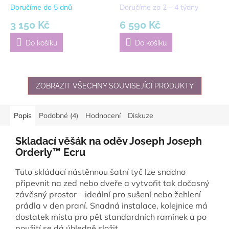
přírodní
Doručíme do 5 dnů
Doručíme za 2 – 4 týdny
3 150 Kč
6 590 Kč
Do košíku
Do košíku
ZOBRAZIT VŠECHNY SOUVISEJÍCÍ PRODUKTY
Popis
Podobné (4)
Hodnocení
Diskuze
Skladací věšák na oděv Joseph Joseph
Orderly™ Ecru
Tuto skládací nástěnnou šatní tyč lze snadno
připevnit na zeď nebo dveře a vytvořit tak dočasný
závěsný prostor – ideální pro sušení nebo žehlení
prádla v den praní. Snadná instalace, kolejnice má
dostatek místa pro pět standardních ramínek a po
použití se dá úhledně složit.