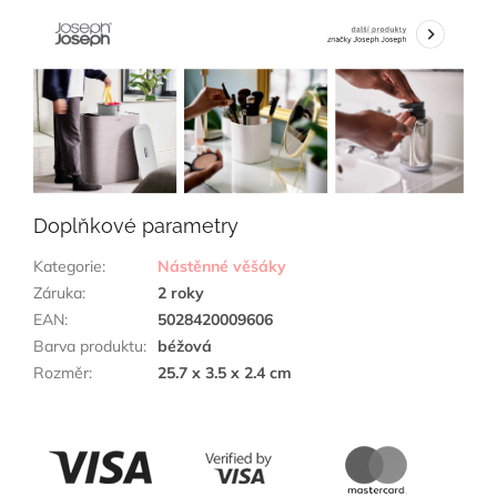
Doplňkové parametry
Kategorie
:
Nástěnné věšáky
Záruka
:
2 roky
EAN
:
5028420009606
Barva produktu
:
béžová
Rozměr
:
25.7 x 3.5 x 2.4 cm