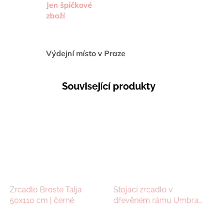
Jen špičkové
zboží
Výdejní místo v Praze
Související produkty
Zrcadlo Broste Talja
Stojací zrcadlo v
50x110 cm | černé
dřevěném rámu Umbra
Bellwood, 196 cm |