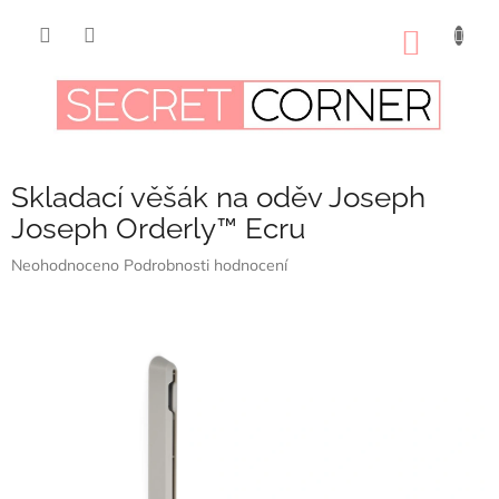
Přejít
na
NÁKUP
obsah
KOŠÍK
Skladací věšák na oděv Joseph
Joseph Orderly™ Ecru
Průměrné
Neohodnoceno
Podrobnosti hodnocení
hodnocení
produktu
je
0,0
z
5
hvězdiček.