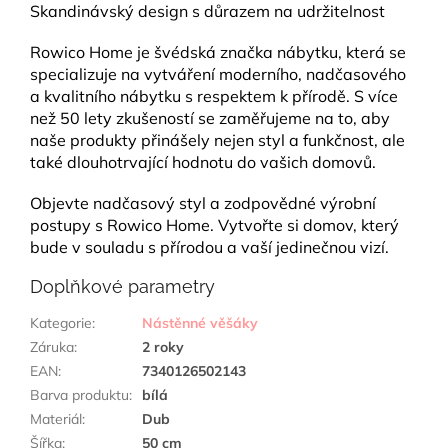
Skandinávský design s důrazem na udržitelnost
Rowico Home je švédská značka nábytku, která se
specializuje na vytváření moderního, nadčasového
a kvalitního nábytku s respektem k přírodě. S více
než 50 lety zkušeností se zaměřujeme na to, aby
naše produkty přinášely nejen styl a funkčnost, ale
také dlouhotrvající hodnotu do vašich domovů.
Objevte nadčasový styl a zodpovědné výrobní
postupy s Rowico Home. Vytvořte si domov, který
bude v souladu s přírodou a vaší jedinečnou vizí.
Doplňkové parametry
Kategorie
:
Nástěnné věšáky
Záruka
:
2 roky
EAN
:
7340126502143
Barva produktu
:
bílá
Materiál
:
Dub
Šířka
:
50 cm