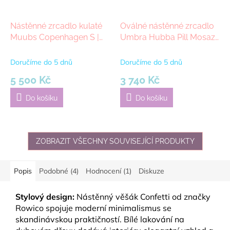
Nástěnné zrcadlo kulaté
Oválné nástěnné zrcadlo
Muubs Copenhagen S |
Umbra Hubba Pill Mosaz,
černá
91 x 45 cm | Gold
Doručíme do 5 dnů
Doručíme do 5 dnů
5 500 Kč
3 740 Kč
Do košíku
Do košíku
ZOBRAZIT VŠECHNY SOUVISEJÍCÍ PRODUKTY
Popis
Podobné (4)
Hodnocení (1)
Diskuze
Stylový design:
Nástěnný věšák Confetti od značky
Rowico spojuje moderní minimalismus se
skandinávskou praktičností. Bílé lakování na