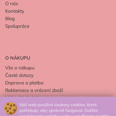
O nás
Kontakty
Blog
Spolupráce
O NÁKUPU
Vše o nákupu
Časté dotazy
Doprava a platba
Reklamace a vrácení zboží
Moje objednávky
Náš web používá soubory cookies, které
Obchodní podmínky
potřebuje, aby správně fungoval. Dalším
Zpracování os. údajů