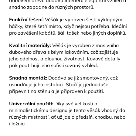
dubovém dřevu dodává interiéru elegantní vzhled a
snadno zapadne do různých prostorů.
Funkční řešení:
Věšák je vybaven šesti výklopnými
háčky, které šetří místo, když nejsou potřeba. Ideální
pro zavěšení kabátů, šál, tašek nebo jiných doplňků.
Kvalitní materiály:
Věšák je vyroben z masivního
dubového dřeva s bílým lakováním, což zajišťuje
jeho odolnost a dlouhou životnost. Kovové detaily
pak podtrhují jeho sofistikovaný vzhled.
Snadná montáž:
Dodává se již smontovaný, což
usnadňuje jeho instalaci. Stačí jej jednoduše
připevnit na stěnu a je připraven k použití.
Univerzální použití:
Díky své velikosti a
minimalistickému designu je tento věšák vhodný do
různých místností, ať už jde o předsíň, chodbu, nebo
i ložnici.