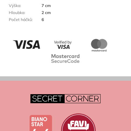
Výška
:
7 cm
Hloubka
:
2 cm
Počet háčků
:
6