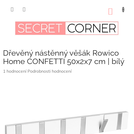
Přejít
na
NÁKUP
obsah
KOŠÍK
Dřevěný nástěnný věšák Rowico
Home CONFETTI 50x2x7 cm | bílý
Průměrné
1 hodnocení
Podrobnosti hodnocení
hodnocení
produktu
je
5,0
z
5
hvězdiček.