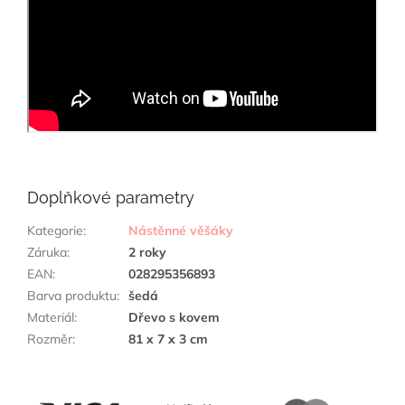
Doplňkové parametry
Kategorie
:
Nástěnné věšáky
Záruka
:
2 roky
EAN
:
028295356893
Barva produktu
:
šedá
Materiál
:
Dřevo s kovem
Rozměr
:
81 x 7 x 3 cm