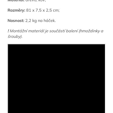
Rozměry:
81 х 7,5 х 2,5 cm;
Nosnost:
2,2 kg na háček.
!
Montážní materiál je součástí balení (hmoždinky a
šrouby).