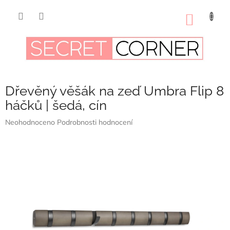
Přejít
na
NÁKUP
obsah
KOŠÍK
Dřevěný věšák na zeď Umbra Flip 8
háčků | šedá, cín
Průměrné
Neohodnoceno
Podrobnosti hodnocení
hodnocení
produktu
je
0,0
z
5
hvězdiček.