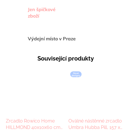
Jen špičkové
zboží
Výdejní místo v Praze
Související produkty
Nové
designy
Zrcadlo Rowico Home
Oválné nástěnné zrcadlo
HILLMOND 40x10x60 cm
Umbra Hubba Pill, 157 x