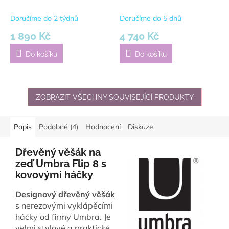
| Dubové
45 cm | zlatá
Doručíme do 2 týdnů
Doručíme do 5 dnů
1 890 Kč
4 740 Kč
Do košíku
Do košíku
ZOBRAZIT VŠECHNY SOUVISEJÍCÍ PRODUKTY
Popis
Podobné (4)
Hodnocení
Diskuze
Dřevěný věšák na
zeď Umbra Flip 8 s
kovovými háčky
Designový dřevěný věšák
s nerezovými vyklápěcími
háčky od firmy Umbra. Je
velmi stylové a praktické