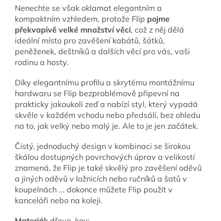
Nenechte se však oklamat elegantním a
kompaktním vzhledem, protože Flip
pojme
překvapivě velké množství věcí
, což z něj dělá
ideální místo pro zavěšení kabátů, šátků,
peněženek, deštníků a dalších věcí pro vás, vaši
rodinu a hosty.
Díky elegantnímu profilu a skrytému montážnímu
hardwaru se Flip bezproblémově připevní na
prakticky jakoukoli zeď a nabízí styl, který vypadá
skvěle v každém vchodu nebo předsálí, bez ohledu
na to, jak velký nebo malý je. Ale to je jen začátek.
Č
istý, jednoduchý design v kombinaci se širokou
škálou dostupných povrchových úprav a velikostí
znamená, že Flip je také skvělý pro zavěšení oděvů
a jiných oděvů v ložnicích nebo ručníků a šatů v
koupelnách ... dokonce můžete Flip použít v
kanceláři nebo na koleji.
Materiál:
dřevo, kov;