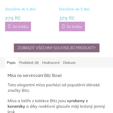
béžová
Doručíme do 5 dnů
Doručíme do 5 dnů
279 Kč
379 Kč
Do košíku
Do košíku
ZOBRAZIT VŠECHNY SOUVISEJÍCÍ PRODUKTY
Popis
Podobné (4)
Hodnocení
Diskuze
Mísa na servírování Bitz Bowl
Tato elegantní mísa pochází od populární dánské
značky Bitz.
Mísa a talíře z kolekce Bitz jsou
vyrobeny z
keramiky
a díky reaktivní glazuře máji krásný jemný
lesk.