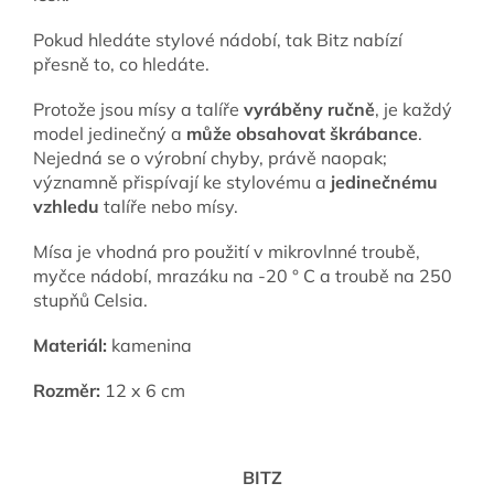
Pokud hledáte stylové nádobí, tak Bitz nabízí
přesně to, co hledáte.
Protože jsou mísy a talíře
vyráběny ručně
, je každý
model jedinečný a
může obsahovat škrábance
.
Nejedná se o výrobní chyby, právě naopak;
významně přispívají ke stylovému a
jedinečnému
vzhledu
talíře nebo mísy.
Mísa je vhodná pro použití v mikrovlnné troubě,
myčce nádobí, mrazáku na -20 ° C a troubě na 250
stupňů Celsia.
Materiál:
kamenina
Rozměr:
12 x 6 cm
BITZ