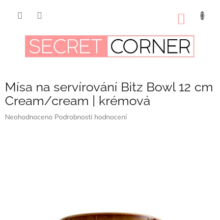
Přejít
na
NÁKUP
obsah
KOŠÍK
Mísa na servírování Bitz Bowl 12 cm
Cream/cream | krémová
Průměrné
Neohodnoceno
Podrobnosti hodnocení
hodnocení
produktu
je
0,0
z
5
hvězdiček.