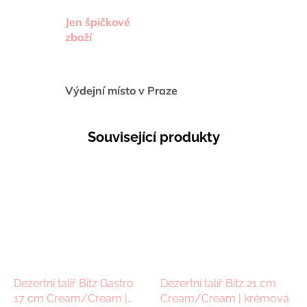
Jen špičkové
zboží
Výdejní místo v Praze
Související produkty
Dezertní talíř Bitz Gastro
Dezertní talíř Bitz 21 cm
17 cm Cream/Cream |
Cream/Cream | krémová