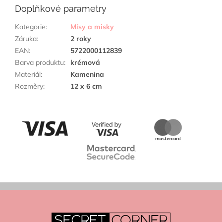
Doplňkové parametry
Kategorie
:
Mísy a misky
Záruka
:
2 roky
EAN
:
5722000112839
Barva produktu
:
krémová
Materiál
:
Kamenina
Rozměry
:
12 x 6 cm