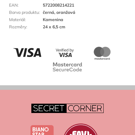
EAN
:
5722008214221
Barva produktu
:
černá, oranžová
Materiál
:
Kamenina
Rozměry
:
24 x 6,5 cm