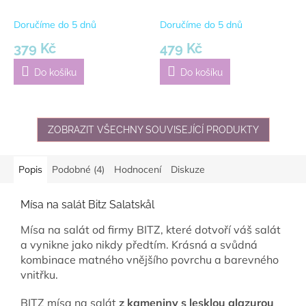
Doručíme do 5 dnů
Doručíme do 5 dnů
379 Kč
479 Kč
Do košíku
Do košíku
ZOBRAZIT VŠECHNY SOUVISEJÍCÍ PRODUKTY
Popis
Podobné (4)
Hodnocení
Diskuze
Mísa na salát Bitz Salatskål
Mísa na salát od firmy BITZ, které dotvoří váš salát
a vynikne jako nikdy předtím. Krásná a svůdná
kombinace matného vnějšího povrchu a barevného
vnitřku.
BITZ mísa na salát
z kameniny s lesklou glazurou