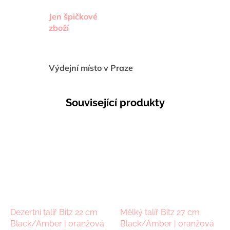
Jen špičkové
zboží
Výdejní místo v Praze
Související produkty
Dezertní talíř Bitz 22 cm
Mělký talíř Bitz 27 cm
Black/Amber | oranžová
Black/Amber | oranžová