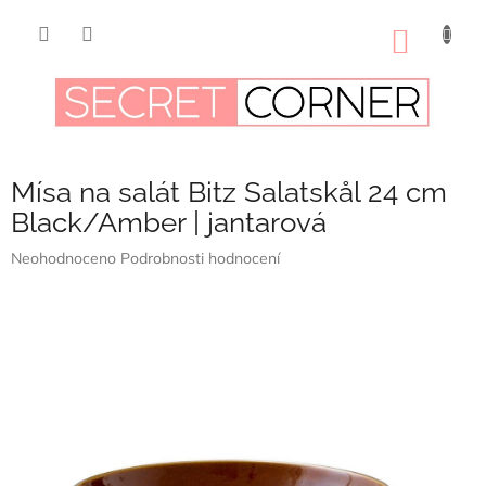
Přejít
na
NÁKUP
obsah
KOŠÍK
Mísa na salát Bitz Salatskål 24 cm
Black/Amber | jantarová
Průměrné
Neohodnoceno
Podrobnosti hodnocení
hodnocení
produktu
je
0,0
z
5
hvězdiček.