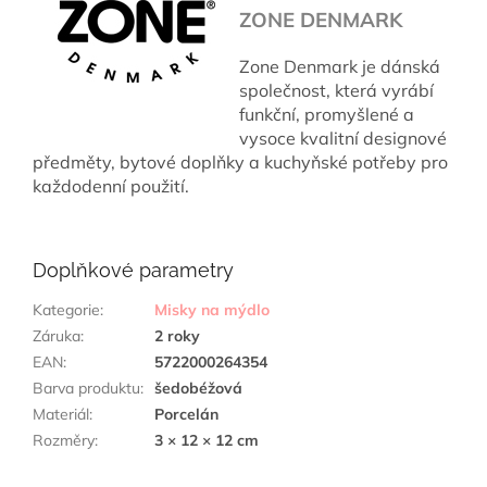
ZONE DENMARK
Zone Denmark je dánská
společnost, která vyrábí
funkční, promyšlené a
vysoce kvalitní designové
předměty, bytové doplňky a kuchyňské potřeby pro
každodenní použití.
Doplňkové parametry
Kategorie
:
Misky na mýdlo
Záruka
:
2 roky
EAN
:
5722000264354
Barva produktu
:
šedobéžová
Materiál
:
Porcelán
Rozměry
:
3 × 12 × 12 cm