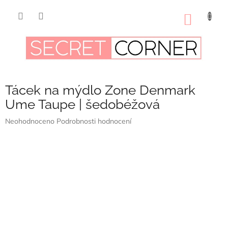
Přejít
na
NÁKUP
obsah
KOŠÍK
Tácek na mýdlo Zone Denmark
Ume Taupe | šedobéžová
Průměrné
Neohodnoceno
Podrobnosti hodnocení
hodnocení
produktu
je
0,0
z
5
hvězdiček.