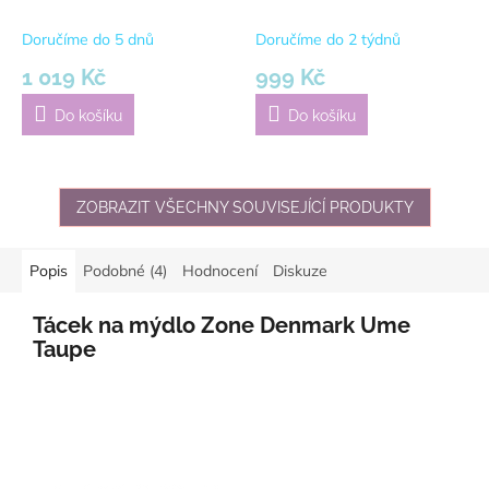
MODO | černá
Zone Denmark Soft Grey |
Šedý
Doručíme do 5 dnů
Doručíme do 2 týdnů
1 019 Kč
999 Kč
Do košíku
Do košíku
ZOBRAZIT VŠECHNY SOUVISEJÍCÍ PRODUKTY
Popis
Podobné (4)
Hodnocení
Diskuze
Tácek na mýdlo Zone Denmark Ume
Taupe