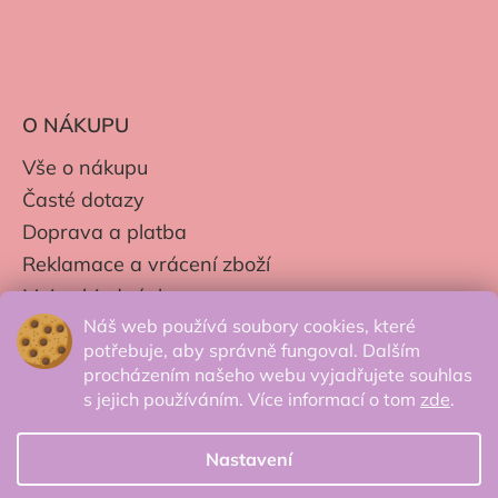
O NÁKUPU
Vše o nákupu
Časté dotazy
Doprava a platba
Reklamace a vrácení zboží
Moje objednávky
Náš web používá soubory cookies, které
Obchodní podmínky
potřebuje, aby správně fungoval. Dalším
Zpracování os. údajů
procházením našeho webu vyjadřujete souhlas
s jejich používáním. Více informací o tom
zde
.
Nastavení
© 2026 Secretcorner.cz - Všechna práva