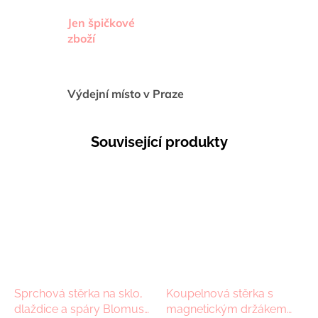
Jen špičkové
zboží
Výdejní místo v Praze
Související produkty
Sprchová stěrka na sklo,
Koupelnová stěrka s
dlaždice a spáry Blomus
magnetickým držákem