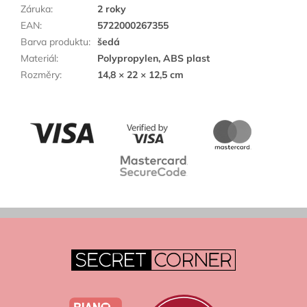
Záruka
:
2 roky
EAN
:
5722000267355
Barva produktu
:
šedá
Materiál
:
Polypropylen, ABS plast
Rozměry
:
14,8 × 22 × 12,5 cm