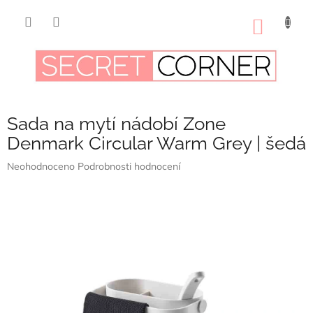
Přejít
na
NÁKUP
obsah
KOŠÍK
Sada na mytí nádobí Zone
Denmark Circular Warm Grey | šedá
Průměrné
Neohodnoceno
Podrobnosti hodnocení
hodnocení
produktu
je
0,0
z
5
hvězdiček.