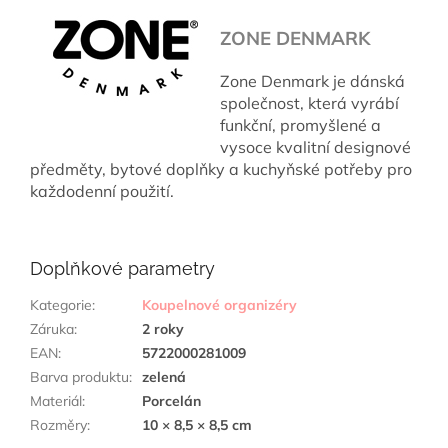
ZONE DENMARK
Zone Denmark je dánská
společnost, která vyrábí
funkční, promyšlené a
vysoce kvalitní designové
předměty, bytové doplňky a kuchyňské potřeby pro
každodenní použití.
Doplňkové parametry
Kategorie
:
Koupelnové organizéry
Záruka
:
2 roky
EAN
:
5722000281009
Barva produktu
:
zelená
Materiál
:
Porcelán
Rozměry
:
10 × 8,5 × 8,5 cm