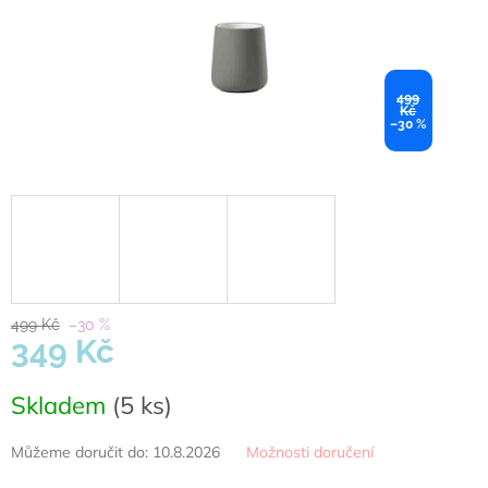
499
Kč
–30 %
499 Kč
–30 %
349 Kč
Měrná
Skladem
(5 ks)
cena:
Můžeme doručit do:
10.8.2026
Možnosti doručení