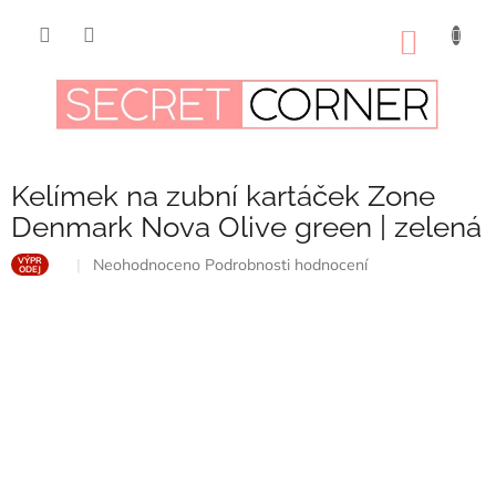
Přejít
na
NÁKUP
obsah
KOŠÍK
Kelímek na zubní kartáček Zone
Denmark Nova Olive green | zelená
Průměrné
Neohodnoceno
Podrobnosti hodnocení
VÝPR
ODEJ
hodnocení
produktu
je
0,0
z
5
hvězdiček.