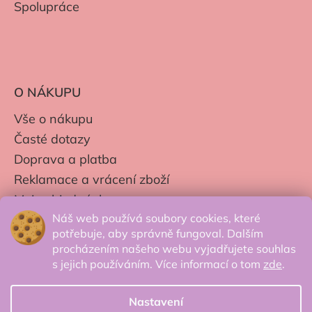
Spolupráce
O NÁKUPU
Vše o nákupu
Časté dotazy
Doprava a platba
Reklamace a vrácení zboží
Moje objednávky
Náš web používá soubory cookies, které
Obchodní podmínky
potřebuje, aby správně fungoval. Dalším
Zpracování os. údajů
procházením našeho webu vyjadřujete souhlas
s jejich používáním. Více informací o tom
zde
.
Nastavení