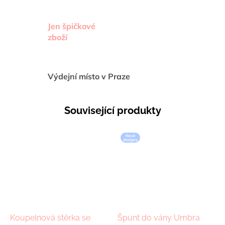
Jen špičkové
zboží
Výdejní místo v Praze
Související produkty
Nové
designy
Koupelnová stěrka se
Špunt do vány Umbra