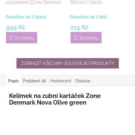
stojánkem Zone Denmark
Bloom | černá
Black | černá
Doručíme do 2 týdnů
Doručíme do 5 dnů
999 Kč
215 Kč
Do košíku
Do košíku
ZOBRAZIT VŠECHNY SOUVISEJÍCÍ PRODUKTY
Popis
Podobné (4)
Hodnocení
Diskuze
Kelímek na zubní kartáček Zone
Denmark Nova Olive green