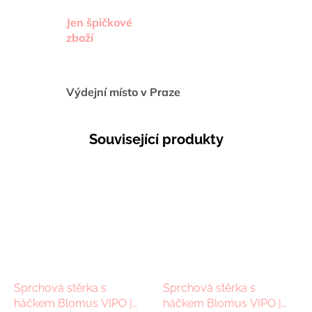
Jen špičkové
zboží
Výdejní místo v Praze
Související produkty
Sprchová stěrka s
Sprchová stěrka s
háčkem Blomus VIPO |
háčkem Blomus VIPO |