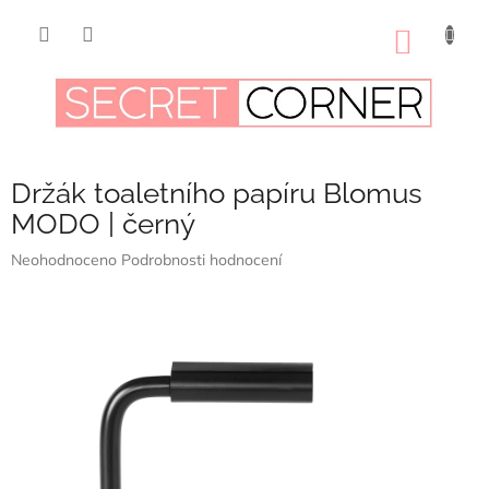
Přejít
na
NÁKUP
obsah
KOŠÍK
Držák toaletního papíru Blomus
MODO | černý
Průměrné
Neohodnoceno
Podrobnosti hodnocení
hodnocení
produktu
je
0,0
z
5
hvězdiček.