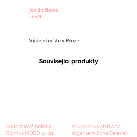
Jen špičkové
zboží
Výdejní místo v Praze
Související produkty
Koupelnová polička
Koupelnová stěrka se
Blomus MODO 51 cm
stojánkem Zone Denmark