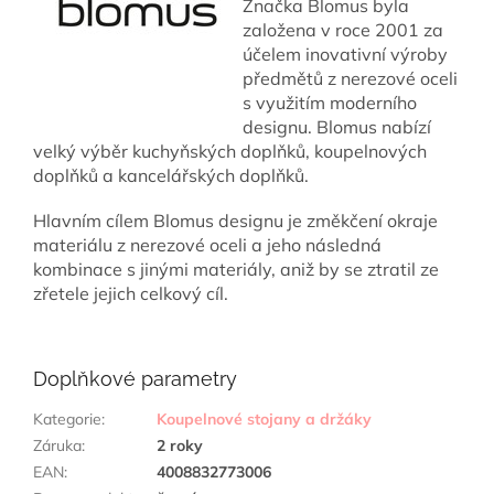
Značka Blomus byla
založena v roce 2001 za
účelem inovativní výroby
předmětů z nerezové oceli
s využitím moderního
designu. Blomus nabízí
velký výběr kuchyňských doplňků, koupelnových
doplňků a kancelářských doplňků.
Hlavním cílem Blomus designu je změkčení okraje
materiálu z nerezové oceli a jeho následná
kombinace s jinými materiály, aniž by se ztratil ze
zřetele jejich celkový cíl.
Doplňkové parametry
Kategorie
:
Koupelnové stojany a držáky
Záruka
:
2 roky
EAN
:
4008832773006