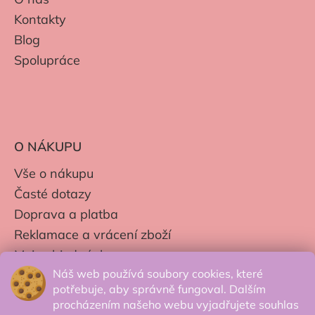
Kontakty
Blog
Spolupráce
O NÁKUPU
Vše o nákupu
Časté dotazy
Doprava a platba
Reklamace a vrácení zboží
Moje objednávky
Náš web používá soubory cookies, které
Obchodní podmínky
potřebuje, aby správně fungoval. Dalším
Zpracování os. údajů
procházením našeho webu vyjadřujete souhlas