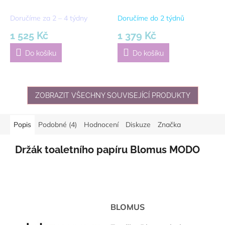
Rim White | bílá
Doručíme za 2 – 4 týdny
Doručíme do 2 týdnů
1 525 Kč
1 379 Kč
Do košíku
Do košíku
ZOBRAZIT VŠECHNY SOUVISEJÍCÍ PRODUKTY
Popis
Podobné (4)
Hodnocení
Diskuze
Značka
Držák toaletního papíru Blomus MODO
BLOMUS