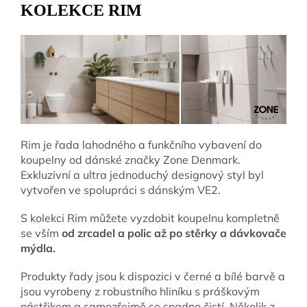
KOLEKCE RIM
Rim je řada lahodného a funkčního vybavení do
koupelny od dánské značky Zone Denmark.
Exkluzivní a ultra jednoduchý designový styl byl
vytvořen ve spolupráci s dánským VE2.
S kolekci Rim můžete vyzdobit koupelnu kompletně
se vším
od zrcadel a polic až po stěrky a dávkovače
mýdla.
Produkty řady jsou k dispozici v černé a bílé barvě a
jsou vyrobeny z robustního hliníku s práškovým
nástřikem a samozřejmě se snadno čistí. Několik z