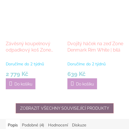
Závěsný koupelnový
Dvojitý háček na zeď Zone
odpadkový koš Zone
Denmark Rim White | bílá
Denmark Rim White | bílá
Doručíme do 2 týdnů
Doručíme do 2 týdnů
2 779 Kč
639 Kč
Do košíku
Do košíku
ZOBRAZIT VŠECHNY SOUVISEJÍCÍ PRODUKTY
Popis
Podobné (4)
Hodnocení
Diskuze