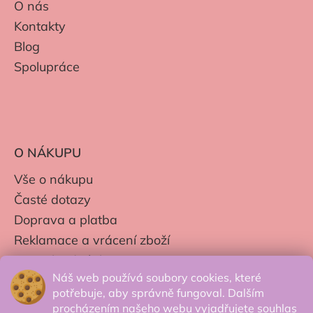
O nás
Kontakty
Blog
Spolupráce
O NÁKUPU
Vše o nákupu
Časté dotazy
Doprava a platba
Reklamace a vrácení zboží
Moje objednávky
Náš web používá soubory cookies, které
Obchodní podmínky
potřebuje, aby správně fungoval. Dalším
Zpracování os. údajů
procházením našeho webu vyjadřujete souhlas