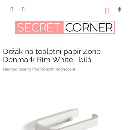
Přejít
na
NÁKUP
obsah
KOŠÍK
Držák na toaletní papír Zone
Denmark Rim White | bílá
Průměrné
Neohodnoceno
Podrobnosti hodnocení
hodnocení
produktu
je
0,0
z
5
hvězdiček.