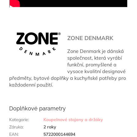
ZONE DENMARK
Zone Denmark je dánská
společnost, která vyrábí
funkční, promyšlené a
vysoce kvalitní designové
předměty, bytové doplňky a kuchyňské potřeby pro
každodenní použití.
Doplňkové parametry
Kategorie
:
Koupelnové stojany a držáky
Záruka
:
2 roky
EAN
:
5722000144694