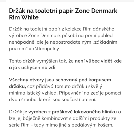
Držák na toaletní papír Zone Denmark
Rim White
Držák na toaletní papír z kolekce Rim dánského
výrobce Zone Denmark působí na první pohled
nenápadně, ale je nepostradatelným „základním
prvkem“ vaší koupelny.
Tento držák vymýšlen tak, že
není vůbec vidět kde
a jak uchycen na zdi
.
Všechny otvory jsou schovaný pod korpusem
držáku,
což přidává tomuto držáku skvělý
minimalistický vzhled. Připevnění na zeď je pomocí
dvou šroubu, které jsou součastí balení.
Držák
je vyroben z práškově lakovaného hliníku
a
lze jej báječně kombinovat s dalšími produkty ze
série Rim - tedy mimo jiné s pedálovým košem.