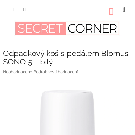
Přejít
na
NÁKUP
obsah
KOŠÍK
Odpadkový koš s pedálem Blomus
SONO 5l | bílý
Průměrné
Neohodnoceno
Podrobnosti hodnocení
hodnocení
produktu
je
0,0
z
5
hvězdiček.