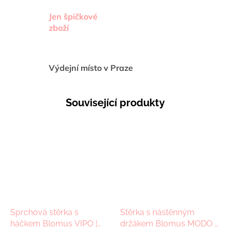
Jen špičkové
zboží
Výdejní místo v Praze
Související produkty
Sprchová stěrka s
Stěrka s nástěnným
háčkem Blomus VIPO |
držákem Blomus MODO |