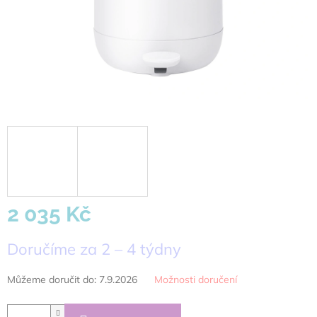
2 035 Kč
Měrná
Doručíme za 2 – 4 týdny
cena:
Můžeme doručit do:
7.9.2026
Možnosti doručení