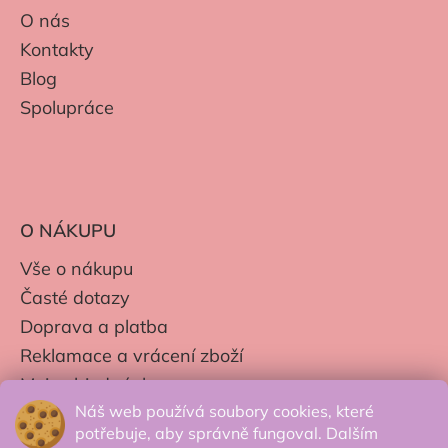
O nás
Kontakty
Blog
Spolupráce
O NÁKUPU
Vše o nákupu
Časté dotazy
Doprava a platba
Reklamace a vrácení zboží
Moje objednávky
Náš web používá soubory cookies, které
Obchodní podmínky
potřebuje, aby správně fungoval. Dalším
Zpracování os. údajů