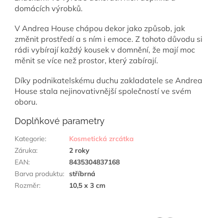
domácích výrobků.
V Andrea House chápou dekor jako způsob, jak
změnit prostředí a s ním i emoce. Z tohoto důvodu si
rádi vybírají každý kousek v domnění, že mají moc
měnit se více než prostor, který zabírají.
Díky podnikatelskému duchu zakladatele se Andrea
House stala nejinovativnější společností ve svém
oboru.
Doplňkové parametry
Kategorie
:
Kosmetická zrcátka
Záruka
:
2 roky
EAN
:
8435304837168
Barva produktu
:
stříbrná
Rozměr
:
10,5 x 3 cm