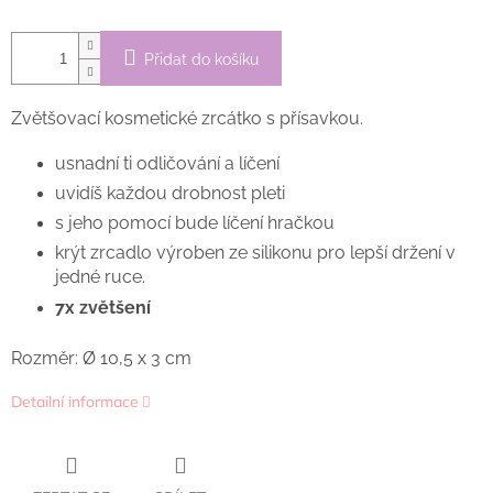
Přidat do košíku
Zvětšovací
kosmetické zrcátko s přísavkou.
usnadní ti odličování a líčení
uvidíš každou drobnost pleti
s jeho pomocí bude líčení hračkou
krýt zrcadlo výroben ze silikonu pro lepší držení v
jedné ruce.
7x zvětšení
Rozměr:
Ø 10,5 x 3 cm
Detailní informace