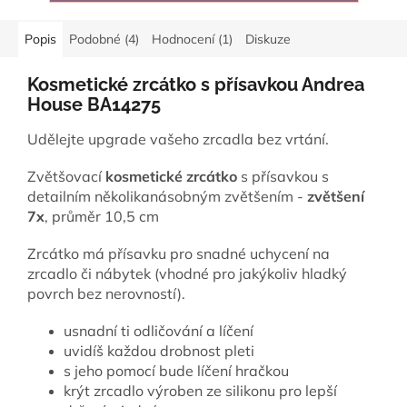
Popis
Podobné (4)
Hodnocení (1)
Diskuze
Kosmetické zrcátko s přísavkou Andrea
House BA14275
Udělejte upgrade vašeho zrcadla bez vrtání.
Zvětšovací
kosmetické zrcátko
s přísavkou s
detailním několikanásobným zvětšením -
zvětšení
7x
, průměr 10,5 cm
Zrcátko má přísavku pro snadné uchycení na
zrcadlo či nábytek (vhodné pro jakýkoliv hladký
povrch bez nerovností).
usnadní ti odličování a líčení
uvidíš každou drobnost pleti
s jeho pomocí bude líčení hračkou
krýt zrcadlo výroben ze silikonu pro lepší