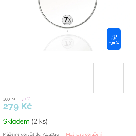
399
Kč
–30 %
399 Kč
–30 %
279 Kč
Měrná
Skladem
(2 ks)
cena:
Můžeme doručit do:
7.8.2026
Možnosti doručení