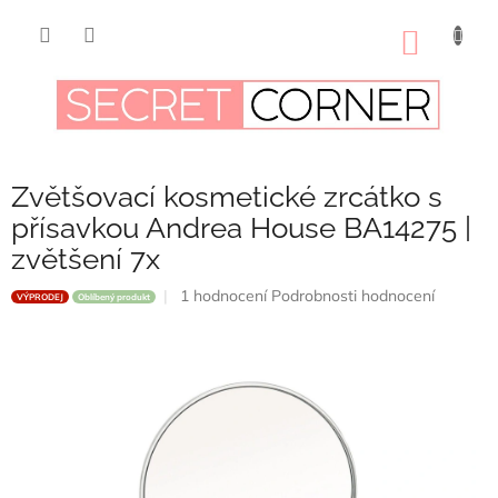
Přejít
na
NÁKUP
obsah
KOŠÍK
Zvětšovací kosmetické zrcátko s
přísavkou Andrea House BA14275 |
zvětšení 7x
Průměrné
1 hodnocení
Podrobnosti hodnocení
VÝPRODEJ
Oblíbený produkt
hodnocení
produktu
je
5,0
z
5
hvězdiček.