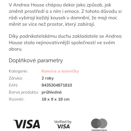
V Andrea House chápou dekor jako způsob, jak
změnit prostředí a s ním i emoce. Z tohoto důvodu si
rádi vybírají každý kousek v domnění, že mají moc
měnit se více než prostor, který zabírají.
Díky podnikatelskému duchu zakladatele se Andrea
House stala nejinovativnější společností ve svém
oboru.
Doplňkové parametry
Kategorie
:
Konvice a konvičky
Záruka
:
2 roky
EAN
:
8435304871810
Barva produktu
:
průhledná
Rozměr
:
18 x 9 x 18 cm