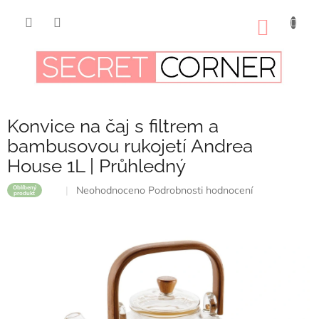
Přejít
na
NÁKUP
obsah
KOŠÍK
Konvice na čaj s filtrem a
bambusovou rukojetí Andrea
House 1L | Průhledný
Průměrné
Neohodnoceno
Podrobnosti hodnocení
Oblíbený
produkt
hodnocení
produktu
je
0,0
z
5
hvězdiček.