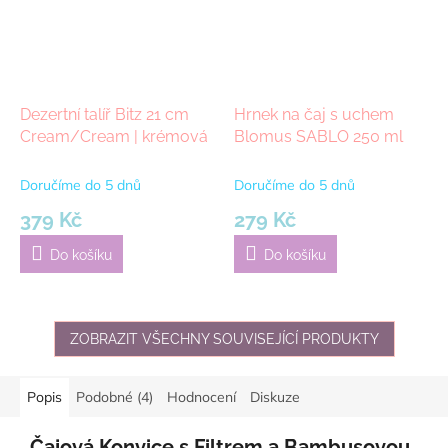
Dezertní talíř Bitz 21 cm
Hrnek na čaj s uchem
Cream/Cream | krémová
Blomus SABLO 250 ml
Doručíme do 5 dnů
Doručíme do 5 dnů
379 Kč
279 Kč
Do košíku
Do košíku
ZOBRAZIT VŠECHNY SOUVISEJÍCÍ PRODUKTY
Popis
Podobné (4)
Hodnocení
Diskuze
Čajová Konvice s Filtrem a Bambusovou