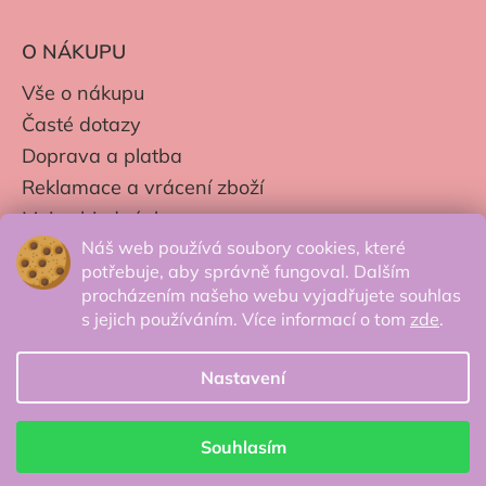
O NÁKUPU
Vše o nákupu
Časté dotazy
Doprava a platba
Reklamace a vrácení zboží
Moje objednávky
Náš web používá soubory cookies, které
Obchodní podmínky
potřebuje, aby správně fungoval. Dalším
Zpracování os. údajů
procházením našeho webu vyjadřujete souhlas
s jejich používáním. Více informací o tom
zde
.
Nastavení
© 2026 Secretcorner.cz - Všechna práva
vyhrazena.
Souhlasím
Vytvořil Shoptet