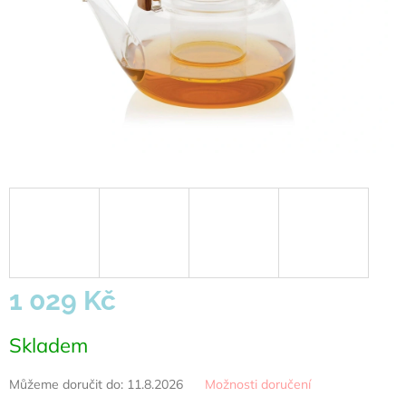
1 029 Kč
Měrná
Skladem
cena:
Můžeme doručit do:
11.8.2026
Možnosti doručení