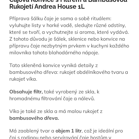
Rukojetí Andrea House 1L
Příprava šálku čaje je sama o sobě rituálem:
vyluhujte listy v horké vodě, sledujte různé odstíny,
které se tvoří, a vychutnejte si aroma, které vydává.
Z tohoto důvodu je šálek, sklenice nebo konvice na
přípravu čaje nezbytným prvkem v kuchyni každého
milovníka tohoto blahodárného nápoje.
Tato skleněná konvice vyniká detaily z
bambusového dřeva: rukojeť obdélníkového tvaru a
rukojeť víka.
Obsahuje filtr,
také vyrobený ze skla, k
hromadnému filtrování čaje a nálevů.
Víko je také ze skla a má malou rukojeť z
bambusového dřeva.
Má zaoblený tvar a
objem
1 litr
, což je ideální pro
čaj s rodinou nebo servírování čaje hostům v