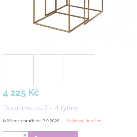
4 225 Kč
Měrná
Doručíme za 2 – 4 týdny
cena:
Můžeme doručit do:
7.9.2026
Možnosti doručení