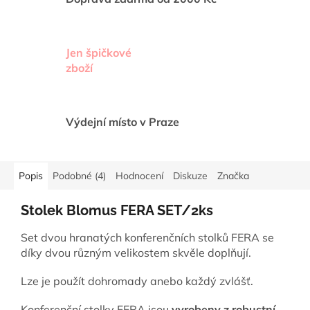
Jen špičkové
zboží
Výdejní místo v Praze
Popis
Podobné (4)
Hodnocení
Diskuze
Značka
Stolek Blomus FERA SET/2ks
Set dvou hranatých konferenčních stolků FERA se
díky dvou různým velikostem skvěle doplňují.
Lze je použít dohromady anebo každý zvlášť.
Konferenční stolky FERA jsou
vyrobeny z robustní,