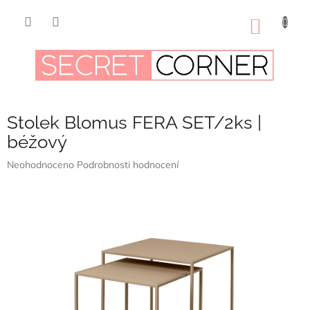
Přejít
na
NÁKUP
obsah
KOŠÍK
Stolek Blomus FERA SET/2ks |
béžový
Průměrné
Neohodnoceno
Podrobnosti hodnocení
hodnocení
produktu
je
0,0
z
5
hvězdiček.