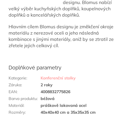
designu. Blomus nabízí
velký výběr kuchyňských doplňků, koupelnových
doplňků a kancelářských doplňků.
Hlavním cílem Blomus designu je změkčení okraje
materiálu z nerezové oceli a jeho následná
kombinace s jinými materiály, aniž by se ztratil ze
zřetele jejich celkový cíl.
Doplňkové parametry
Kategorie
:
Konferenční stolky
Záruka
:
2 roky
EAN
:
4008832775826
Barva produktu
:
béžová
Materiál
:
práškově lakovaná ocel
Rozměry
:
40x40x40 cm a 35x35x35 cm