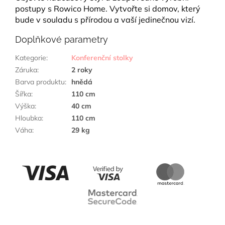
postupy s Rowico Home. Vytvořte si domov, který
bude v souladu s přírodou a vaší jedinečnou vizí.
Doplňkové parametry
Kategorie
:
Konferenční stolky
Záruka
:
2 roky
Barva produktu
:
hnědá
Šířka
:
110 cm
Výška
:
40 cm
Hloubka
:
110 cm
Váha
:
29 kg