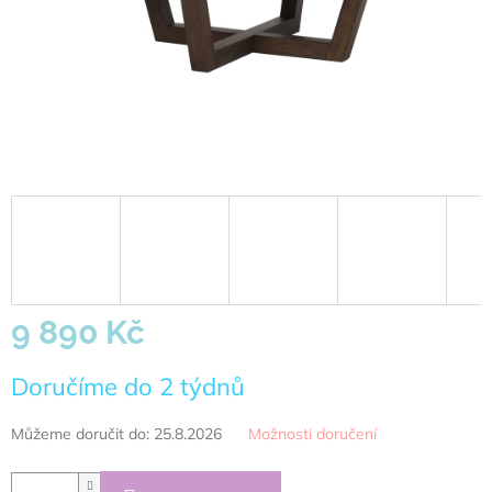
9 890 Kč
Měrná
Doručíme do 2 týdnů
cena:
Můžeme doručit do:
25.8.2026
Možnosti doručení