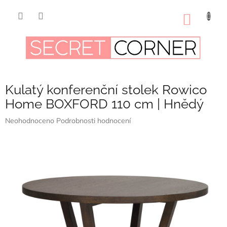
Přejít
na
NÁKUP
obsah
KOŠÍK
Kulatý konferenční stolek Rowico
Home BOXFORD 110 cm | Hnědý
Průměrné
Neohodnoceno
Podrobnosti hodnocení
hodnocení
produktu
je
0,0
z
5
hvězdiček.