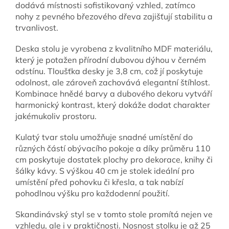
dodává místnosti sofistikovaný vzhled, zatímco
nohy z pevného březového dřeva zajišťují stabilitu a
trvanlivost.
Deska stolu je vyrobena z kvalitního MDF materiálu,
který je potažen přírodní dubovou dýhou v černém
odstínu. Tloušťka desky je 3,8 cm, což jí poskytuje
odolnost, ale zároveň zachovává elegantní štíhlost.
Kombinace hnědé barvy a dubového dekoru vytváří
harmonický kontrast, který dokáže dodat charakter
jakémukoliv prostoru.
Kulatý tvar stolu umožňuje snadné umístění do
různých částí obývacího pokoje a díky průměru 110
cm poskytuje dostatek plochy pro dekorace, knihy či
šálky kávy. S výškou 40 cm je stolek ideální pro
umístění před pohovku či křesla, a tak nabízí
pohodlnou výšku pro každodenní použití.
Skandinávský styl se v tomto stole promítá nejen ve
vzhledu, ale i v praktičnosti. Nosnost stolku je až 25