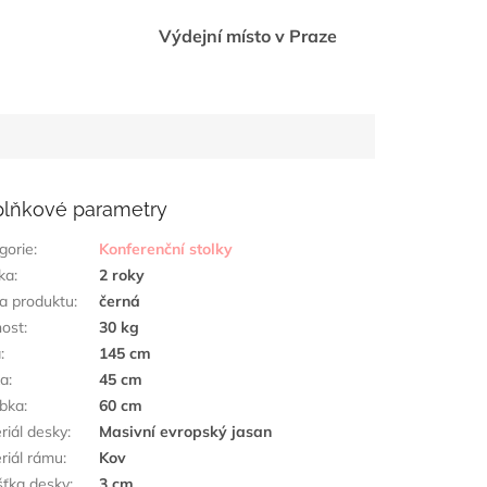
Výdejní místo v Praze
lňkové parametry
gorie
:
Konferenční stolky
ka
:
2 roky
a produktu
:
černá
ost
:
30 kg
a
:
145 cm
ka
:
45 cm
bka
:
60 cm
riál desky
:
Masivní evropský jasan
riál rámu
:
Kov
šťka desky
:
3 cm