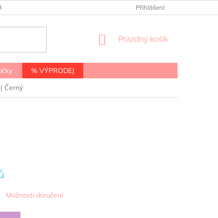
RANY OSOBNÍCH ÚDAJŮ
Přihlášení
NÁKUPNÍ
Prázdný košík
KOŠÍK
ačky
% VÝPRODEJ
| Černý
ů
Možnosti doručení