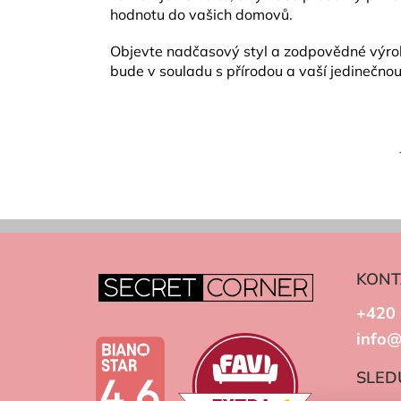
hodnotu do vašich domovů.
Objevte nadčasový styl a zodpovědné výrob
bude v souladu s přírodou a vaší jedinečnou 
KONT
+420 
info@
SLED