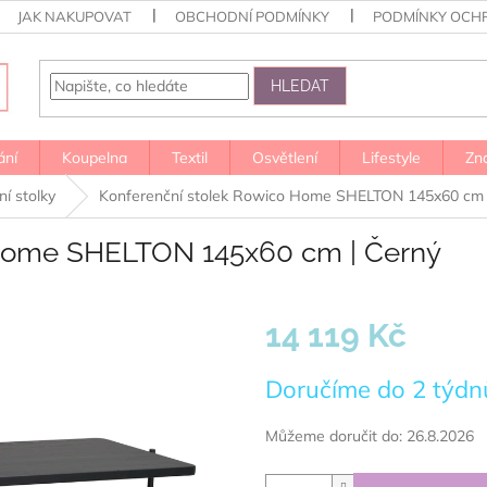
JAK NAKUPOVAT
OBCHODNÍ PODMÍNKY
PODMÍNKY OCH
HLEDAT
ání
Koupelna
Textil
Osvětlení
Lifestyle
Zn
í stolky
Konferenční stolek Rowico Home SHELTON 145x60 cm 
 Home SHELTON 145x60 cm | Černý
14 119 Kč
Měrná
Doručíme do 2 týdn
cena:
Můžeme doručit do:
26.8.2026