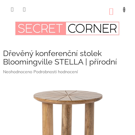
Přejít
na
NÁKUP
obsah
KOŠÍK
Dřevěný konferenční stolek
Bloomingville STELLA | přírodní
Průměrné
Neohodnoceno
Podrobnosti hodnocení
hodnocení
produktu
je
0,0
z
5
hvězdiček.