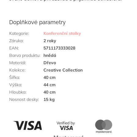
Doplňkové parametry
Kategorie
:
Konferenční stolky
Záruka
:
2 roky
EAN
:
5711173333028
Barva produktu
:
hnědá
Materiál
:
Dřevo
Kolekce
:
Creative Collection
Šířka
:
40 cm
Výška
:
44 cm
Hloubka
:
40 cm
Nosnost desky
:
15 kg