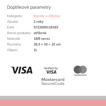
Doplňkové parametry
Kategorie
:
Karafy a džbány
Záruka
:
2 roky
EAN
:
5722000118183
Barva produktu
:
stříbrná
Materiál
:
18/8 nerez
Rozměry
:
26,3 × 10 × 10 cm
Objem
:
1L