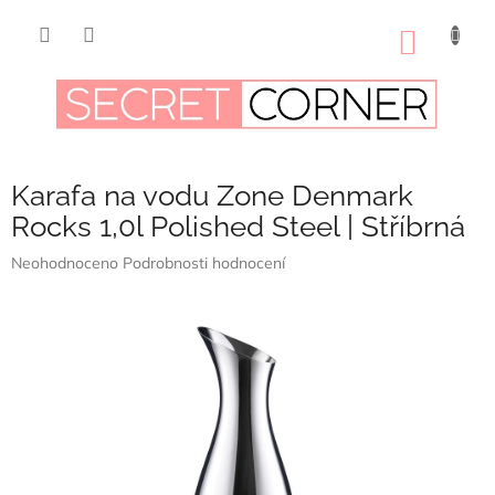
Přejít
na
NÁKUP
obsah
KOŠÍK
Karafa na vodu Zone Denmark
Rocks 1,0l Polished Steel | Stříbrná
Průměrné
Neohodnoceno
Podrobnosti hodnocení
hodnocení
produktu
je
0,0
z
5
hvězdiček.