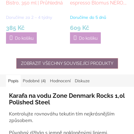
Bistro, 350 ml | Průhledná
espresso Blomus NERO,
2ks, 80 ml
Doručíme za 2 – 4 týdny
Doručíme do 5 dnů
385 Kč
609 Kč
Do košíku
Do košíku
ZOBRAZIT VŠECHNY SOUVISEJÍCÍ PRODUKTY
Popis
Podobné (4)
Hodnocení
Diskuze
Karafa na vodu Zone Denmark Rocks 1,0l
Polished Steel
Kontrolujte rovnováhu tekutin tím nejkrásnějším
způsobem.
Půvabný džbán s jemně nakloněnými liniemi,