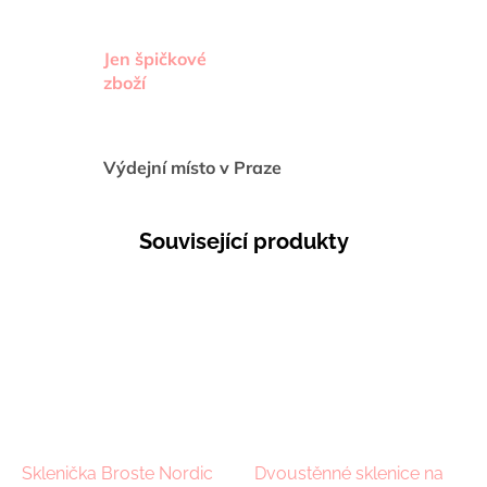
Jen špičkové
zboží
Výdejní místo v Praze
Související produkty
Sklenička Broste Nordic
Dvoustěnné sklenice na