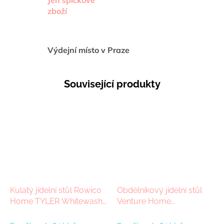
zboží
Výdejní místo v Praze
Související produkty
Kulatý jídelní stůl Rowico
Obdélníkový jídelní stůl
Home TYLER Whitewash,
Venture Home
120x120 cm | světle hnědá
BASSHOLMEN | přírodní