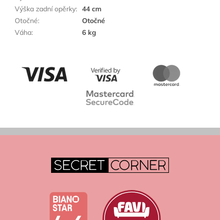
Výška zadní opěrky
:
44 cm
Otočné
:
Otočné
Váha
:
6 kg