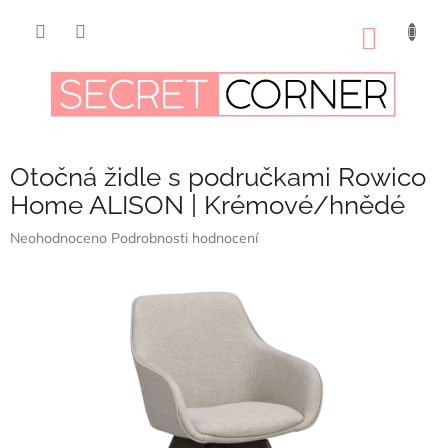
Přejít
na
NÁKUP
obsah
KOŠÍK
Otočná židle s područkami Rowico
Home ALISON | Krémové/hnědé
Průměrné
Neohodnoceno
Podrobnosti hodnocení
hodnocení
produktu
je
0,0
z
5
hvězdiček.