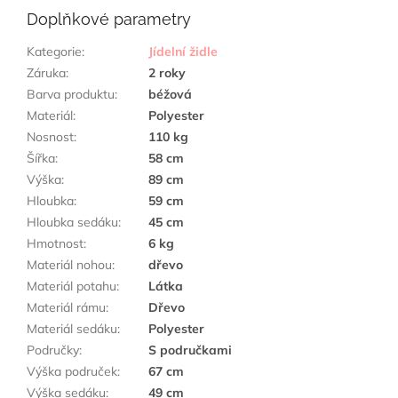
Doplňkové parametry
Kategorie
:
Jídelní židle
Záruka
:
2 roky
Barva produktu
:
béžová
Materiál
:
Polyester
Nosnost
:
110 kg
Šířka
:
58 cm
Výška
:
89 cm
Hloubka
:
59 cm
Hloubka sedáku
:
45 cm
Hmotnost
:
6 kg
Materiál nohou
:
dřevo
Materiál potahu
:
Látka
Materiál rámu
:
Dřevo
Materiál sedáku
:
Polyester
Područky
:
S područkami
Výška područek
:
67 cm
Výška sedáku
:
49 cm