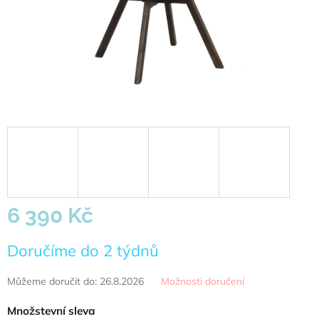
6 390 Kč
Měrná
Doručíme do 2 týdnů
cena:
Můžeme doručit do:
26.8.2026
Možnosti doručení
Množstevní sleva